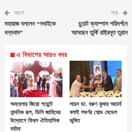
আগে
পরে
মহারাজ বললেন “সবাইকে
চুয়েট ক্যাম্পাস পরিদর্শনে
ধন্যবাদ”
আসছেন তুর্কি রাষ্ট্রদূত তুরান
এ বিভাগের আরও খবর
অবহেলার জিরো পয়েন্টে
লায়ন ডা. বরুণ কুমার আচার্য
নান্দনিক রূপ, ডিসি জাহিদের
বলাই গভর্ণর গোল্ড মেডেল
উদ্যোগে ফিরল ঐতিহাসিক
ভূষিত
মর্যাদা