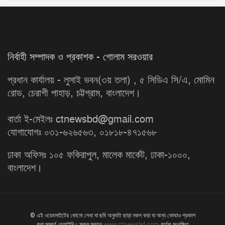
নির্বাহী সম্পাদক ও প্রকাশক - গোলাম সরওয়ার
প্রধান কার্যালয় - লুসাই ভবন(৩য় তলা) , ৫ সিডিএ সি/এ, মোমিন
রোড, চেরাগী পাহাড়, চট্টগ্রাম, বাংলাদেশ।
বার্তা ই-মেইলঃ ctnewsbd@gmail.com
যোগাযোগঃ ০৩১-৬২৬৫৬৩, ০১৮১৮-৪৭১৫৬৮
ঢাকা অফিসঃ ১০৫ ফকিরাপুল, মালেক মার্কেট, ঢাকা-১০০০,
বাংলাদেশ।
© এই ওয়েবসাইটের কোনো লেখা বা ছবি অনুমতি ছাড়া নকল করা বা অন্য কোথাও প্রকাশ
করা সম্পূর্ণ বেআইনি। সকল স্বত্ব
www.ctnewsbd.com
কর্তৃক সংরক্ষিত