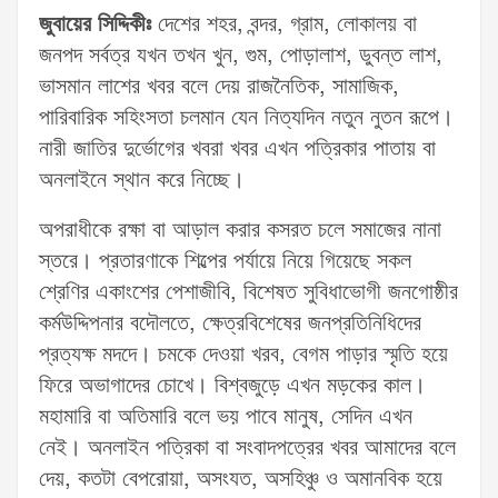
জুবায়ের সিদ্দিকীঃ
দেশের শহর, বন্দর, গ্রাম, লোকালয় বা
জনপদ সর্বত্র যখন তখন খুন, গুম, পোড়ালাশ, ডুবন্ত লাশ,
ভাসমান লাশের খবর বলে দেয় রাজনৈতিক, সামাজিক,
পারিবারিক সহিংসতা চলমান যেন নিত্যদিন নতুন নুতন রূপে।
নারী জাতির দুর্ভোগের খবরা খবর এখন পত্রিকার পাতায় বা
অনলাইনে স্থান করে নিচ্ছে।
অপরাধীকে রক্ষা বা আড়াল করার কসরত চলে সমাজের নানা
স্তরে। প্রতারণাকে শিল্পের পর্যায়ে নিয়ে গিয়েছে সকল
শ্রেণির একাংশের পেশাজীবি, বিশেষত সুবিধাভোগী জনগোষ্ঠীর
কর্মউদ্দিপনার বদৌলতে, ক্ষেত্রবিশেষের জনপ্রতিনিধিদের
প্রত্যক্ষ মদদে। চমকে দেওয়া খরব, বেগম পাড়ার স্মৃতি হয়ে
ফিরে অভাগাদের চোখে। বিশ্বজুড়ে এখন মড়কের কাল।
মহামারি বা অতিমারি বলে ভয় পাবে মানুষ, সেদিন এখন
নেই। অনলাইন পত্রিকা বা সংবাদপত্রের খবর আমাদের বলে
দেয়, কতটা বেপরোয়া, অসংযত, অসহিঞ্চু ও অমানবিক হয়ে