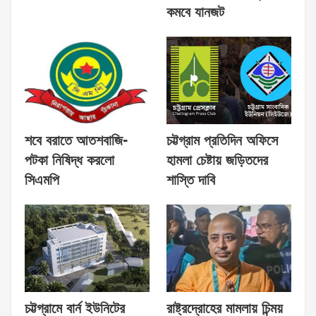
কমবে যানজট
শবে বরাতে আতশবাজি-
চট্টগ্রাম প্রতিদিন অফিসে
পটকা নিষিদ্ধ করলো
হামলা চেষ্টায় জড়িতদের
সিএমপি
শাস্তি দাবি
চট্টগ্রামে বার্ন ইউনিটের
রাষ্ট্রদ্রোহের মামলায় চিন্ময়