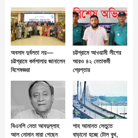
অবসাদ দুর্বলতা নয়—
চট্টগ্রামে আওয়ামী লীগের
চট্টগ্রামে কর্মশালায় জানালেন
আরও ৪২ নেতাকর্মী
বিশেষজ্ঞরা
গ্রেপ্তার
বিএনপি নেতা আবদুল্লাহ
শাহ আমানত সেতুতে
আল নোমান মারা গেছেন
বাড়ানো হচ্ছে টোল বুথ,