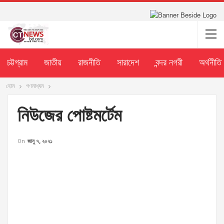
চট্টগ্রাম
জাতীয়
রাজনীতি
সারাদেশ
বন্দর নগরী
অর্থনীতি
হোম
গণমাধ্যম
নিউজের পোষ্টমর্টেম
On
জানু ৭, ২০২১