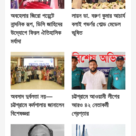
অবহেলার জিরো পয়েন্টে
লায়ন ডা. বরুণ কুমার আচার্য
নান্দনিক রূপ, ডিসি জাহিদের
বলাই গভর্ণর গোল্ড মেডেল
উদ্যোগে ফিরল ঐতিহাসিক
ভূষিত
মর্যাদা
অবসাদ দুর্বলতা নয়—
চট্টগ্রামে আওয়ামী লীগের
চট্টগ্রামে কর্মশালায় জানালেন
আরও ৪২ নেতাকর্মী
বিশেষজ্ঞরা
গ্রেপ্তার