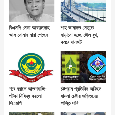
বিএনপি নেতা আবদুল্লাহ
শাহ আমানত সেতুতে
আল নোমান মারা গেছেন
বাড়ানো হচ্ছে টোল বুথ,
কমবে যানজট
শবে বরাতে আতশবাজি-
চট্টগ্রাম প্রতিদিন অফিসে
পটকা নিষিদ্ধ করলো
হামলা চেষ্টায় জড়িতদের
সিএমপি
শাস্তি দাবি