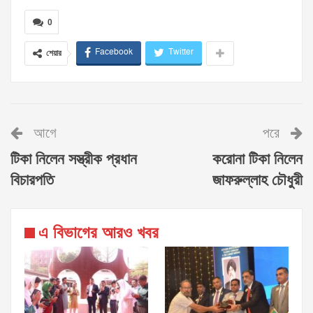
0
Facebook
Twitter
শেয়ার
আগে
পরে
টিকা নিলেন সস্ত্রীক প্রধান
করোনা টিকা নিলেন
বিচারপতি
জাফরুল্লাহ চৌধুরী
এ বিভাগের আরও খবর