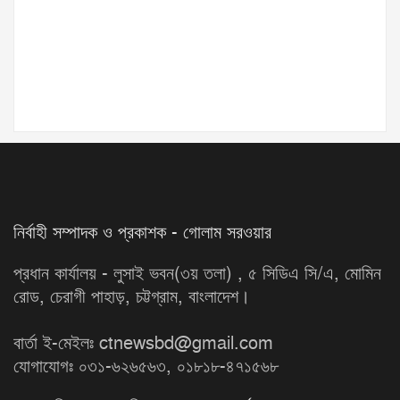
নির্বাহী সম্পাদক ও প্রকাশক - গোলাম সরওয়ার
প্রধান কার্যালয় - লুসাই ভবন(৩য় তলা) , ৫ সিডিএ সি/এ, মোমিন
রোড, চেরাগী পাহাড়, চট্টগ্রাম, বাংলাদেশ।
বার্তা ই-মেইলঃ ctnewsbd@gmail.com
যোগাযোগঃ ০৩১-৬২৬৫৬৩, ০১৮১৮-৪৭১৫৬৮