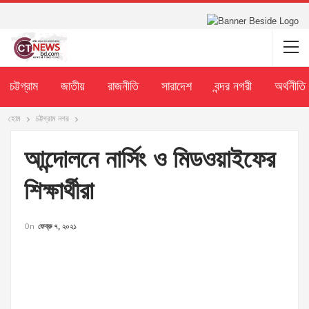
চট্টগ্রাম
জাতীয়
রাজনীতি
সারাদেশ
বন্দর নগরী
অর্থনীতি
হোম
চট্টগ্রাম নগর
আন্দোলনে নার্সিং ও মিডওয়াইফের
শিক্ষার্থীরা
On
ফেব্রু ৭, ২০২১