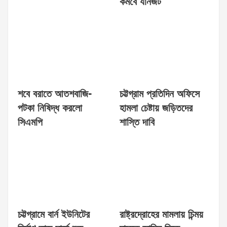
কমবে যানজট
শবে বরাতে আতশবাজি-
চট্টগ্রাম প্রতিদিন অফিসে
পটকা নিষিদ্ধ করলো
হামলা চেষ্টায় জড়িতদের
সিএমপি
শাস্তি দাবি
চট্টগ্রামে বার্ন ইউনিটের
রাষ্ট্রদ্রোহের মামলায় চিন্ময়