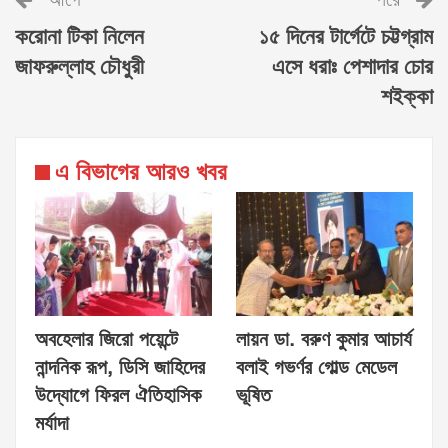
আগে
পরে
করোনা টিকা নিলেন
১৫ দিনের টার্গেটে চট্টগ্রাম
জাফরুল্লাহ চৌধুরী
এসে ধরাঃ পেশাদার চোর
শইক্কা
এ বিভাগের আরও খবর
অবহেলার জিরো পয়েন্টে
লায়ন ডা. বরুণ কুমার আচার্য
নান্দনিক রূপ, ডিসি জাহিদের
বলাই গভর্ণর গোল্ড মেডেল
উদ্যোগে ফিরল ঐতিহাসিক
ভূষিত
মর্যাদা