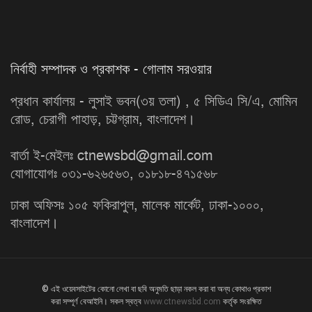
নির্বাহী সম্পাদক ও প্রকাশক - গোলাম সরওয়ার
প্রধান কার্যালয় - লুসাই ভবন(৩য় তলা) , ৫ সিডিএ সি/এ, মোমিন
রোড, চেরাগী পাহাড়, চট্টগ্রাম, বাংলাদেশ।
বার্তা ই-মেইলঃ ctnewsbd@gmail.com
যোগাযোগঃ ০৩১-৬২৬৫৬৩, ০১৮১৮-৪৭১৫৬৮
ঢাকা অফিসঃ ১০৫ ফকিরাপুল, মালেক মার্কেট, ঢাকা-১০০০,
বাংলাদেশ।
© এই ওয়েবসাইটের কোনো লেখা বা ছবি অনুমতি ছাড়া নকল করা বা অন্য কোথাও প্রকাশ
করা সম্পূর্ণ বেআইনি। সকল স্বত্ব
www.ctnewsbd.com
কর্তৃক সংরক্ষিত