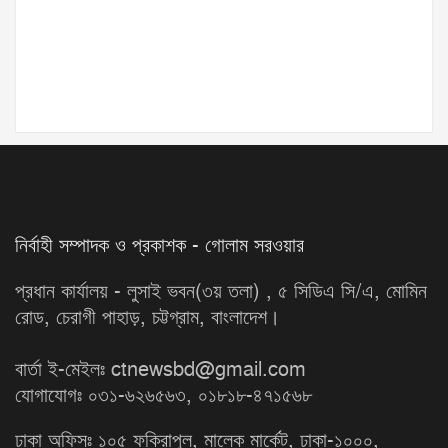
নির্বাহী সম্পাদক ও প্রকাশক - গোলাম সরওয়ার
প্রধান কার্যালয় - লুসাই ভবন(৩য় তলা) , ৫ সিডিএ সি/এ, মোমিন
রোড, চেরাগী পাহাড়, চট্টগ্রাম, বাংলাদেশ।
বার্তা ই-মেইলঃ ctnewsbd@gmail.com
যোগাযোগঃ ০৩১-৬২৬৫৬৩, ০১৮১৮-৪৭১৫৬৮
ঢাকা অফিসঃ ১০৫ ফকিরাপুল, মালেক মার্কেট, ঢাকা-১০০০,