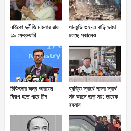
নাইকো দুর্নীতি মামলার রায়
ধানমন্ডি ৩২-এ বাড়ি ভাঙা
১৯ ফেব্রুয়ারি
চলছে সকালেও
চিকিৎসার জন্য ভারতের
ব্যক্তি স্বার্থে দলের স্বার্থ
বিকল্প হতে পারে চীন
নষ্ট করলে ছাড় নয়: তারেক
রহমান