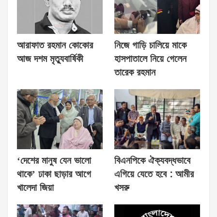
আরাফাত রহমান কোকোর
নিজে গাড়ি চালিয়ে মাকে
আজ দশম মৃত্যুবার্ষিকী
হাসপাতালে নিয়ে গেলেন
তারেক রহমান
‘দেশের মানুষ যেন ভালো
বিএনপিকে ঐক্যবদ্ধভাবে
থাকে’ ঢাকা ছাড়ার আগে
এগিয়ে যেতে হবে : আমীর
খালেদা জিয়া
খসরু