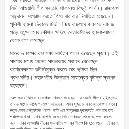
’৭৫ পরবর্তী আওয়ামী লীগের রাজপথের এক সাহসী যোদ্ধা।
যিনি আওয়ামী লীগ ক্ষমতায় থাকলেও কিছুই পাননি। রাজপথে
আন্দোলন সংগ্রাম করতে গিয়ে বার বার নির্যাতিত হয়েছেন।
পুলিশী হামলা ঠেকাতে মিছিল নিয়ে রাজপথে জামাতে নামাজ
পড়ে আন্দোলনের কৌশল দেখিয়ে নেতাকর্মীদের হামলা-মামলা
থেকে রক্ষা করেছেন।
মাত্র ৬ মাসের কম সময় দায়িত্ব পালন করেছেন সুজন। এই
সময়ের মধ্যে অনেক সম্ভাবনার স্বাক্ষর রেখেছেন।
কর্পোরেশনকে দুর্নীতিমুক্ত করতে তার ভূমিকা ছিল
প্রশংসনীয়। মহানগরীর উন্নয়নে সাফল্যের দৃষ্টান্ত স্থাপন
করেছেন।
স্বল্প সময়ে তিনি তার যোগ্যতা প্রমান করেছেন। আওয়ামী লীগের হাইকমান্ডও
তার ৬ মাসের কাজে প্রশংসা করেছেন। এখন সুজনের গন্তব্য কোথায় যাবে।
নতুন কোন এসাইন্টমেন্ট পাবেন, নাকি এই সান্তনার পুরস্কারই শেষ হবে তার
প্রাপ্তির খাতা। নাকি আগামী সংসদ নির্বাচন পর্যন্ত তাকে অপেক্ষা করতে
হবে। নগর আওয়ামী লীগের সভাপতির পদ প্রাপ্তিও কি হতে পারে। চট্টগ্রাম