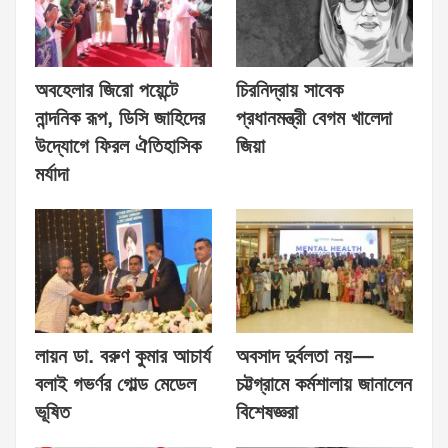
অবহেলার জিরো পয়েন্টে
চিরনিদ্রায় সাবেক
নান্দনিক রূপ, ডিসি জাহিদের
প্রধানমন্ত্রী বেগম খালেদা
উদ্যোগে ফিরল ঐতিহাসিক
জিয়া
মর্যাদা
লায়ন ডা. বরুণ কুমার আচার্য
অবসাদ দুর্বলতা নয়—
বলাই গভর্ণর গোল্ড মেডেল
চট্টগ্রামে কর্মশালায় জানালেন
ভূষিত
বিশেষজ্ঞরা