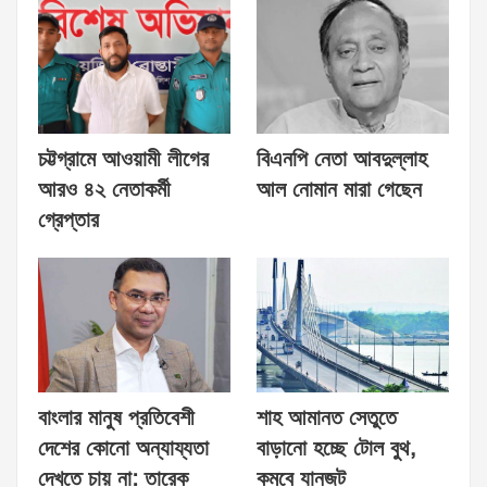
চট্টগ্রামে আওয়ামী লীগের
বিএনপি নেতা আবদুল্লাহ
আরও ৪২ নেতাকর্মী
আল নোমান মারা গেছেন
গ্রেপ্তার
বাংলার মানুষ প্রতিবেশী
শাহ আমানত সেতুতে
দেশের কোনো অন্যায্যতা
বাড়ানো হচ্ছে টোল বুথ,
দেখতে চায় না: তারেক
কমবে যানজট