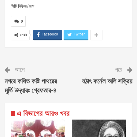
সিটি নিউজ/জস
0
Facebook
Twitter
শেয়ার
আগে
পরে
নগরে কথিত কষ্টি পাথরের
হঠাৎ কর্নেল অলি সক্রিয়
মূর্তি উদ্ধারঃ গ্রেফতার-৪
এ বিভাগের আরও খবর