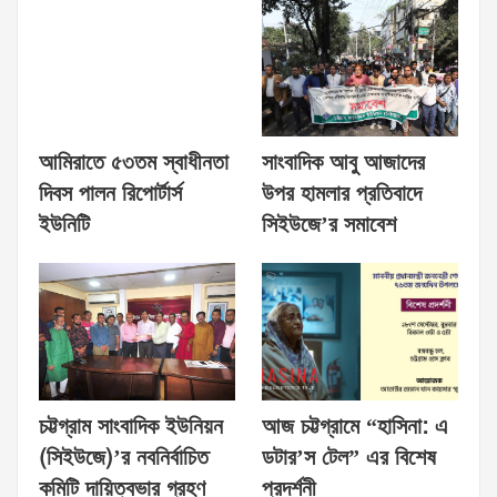
আমিরাতে ৫৩তম স্বাধীনতা
সাংবাদিক আবু আজাদের
দিবস পালন রিপোর্টার্স
উপর হামলার প্রতিবাদে
ইউনিটি
সিইউজে’র সমাবেশ
চট্টগ্রাম সাংবাদিক ইউনিয়ন
আজ চট্টগ্রামে “হাসিনা: এ
(সিইউজে)’র নবনির্বাচিত
ডটার’স টেল” এর বিশেষ
কমিটি দায়িত্বভার গ্রহণ
প্রদর্শনী