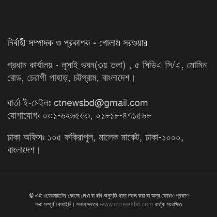
নির্বাহী সম্পাদক ও প্রকাশক - গোলাম সরওয়ার
প্রধান কার্যালয় - লুসাই ভবন(৩য় তলা) , ৫ সিডিএ সি/এ, মোমিন
রোড, চেরাগী পাহাড়, চট্টগ্রাম, বাংলাদেশ।
বার্তা ই-মেইলঃ ctnewsbd@gmail.com
যোগাযোগঃ ০৩১-৬২৬৫৬৩, ০১৮১৮-৪৭১৫৬৮
ঢাকা অফিসঃ ১০৫ ফকিরাপুল, মালেক মার্কেট, ঢাকা-১০০০,
বাংলাদেশ।
© এই ওয়েবসাইটের কোনো লেখা বা ছবি অনুমতি ছাড়া নকল করা বা অন্য কোথাও প্রকাশ
করা সম্পূর্ণ বেআইনি। সকল স্বত্ব
www.ctnewsbd.com
কর্তৃক সংরক্ষিত