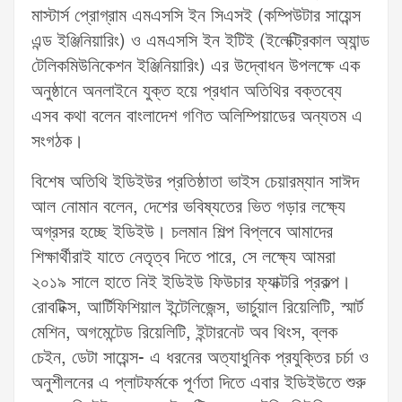
মাস্টার্স প্রোগ্রাম এমএসসি ইন সিএসই (কম্পিউটার সায়েন্স
এন্ড ইঞ্জিনিয়ারিং) ও এমএসসি ইন ইটিই (ইলেক্ট্রিকাল অ্যান্ড
টেলিকমিউনিকেশন ইঞ্জিনিয়ারিং) এর উদ্বোধন উপলক্ষে এক
অনুষ্ঠানে অনলাইনে যুক্ত হয়ে প্রধান অতিথির বক্তব্যে
এসব কথা বলেন বাংলাদেশ গণিত অলিম্পিয়াডের অন্যতম এ
সংগঠক।
বিশেষ অতিথি ইডিইউর প্রতিষ্ঠাতা ভাইস চেয়ারম্যান সাঈদ
আল নোমান বলেন, দেশের ভবিষ্যতের ভিত গড়ার লক্ষ্যে
অগ্রসর হচ্ছে ইডিইউ। চলমান শিল্প বিপ্লবে আমাদের
শিক্ষার্থীরাই যাতে নেতৃত্ব দিতে পারে, সে লক্ষ্যে আমরা
২০১৯ সালে হাতে নিই ইডিইউ ফিউচার ফ্যাক্টরি প্রকল্প।
রোবটিক্স, আর্টিফিশিয়াল ইন্টেলিজেন্স, ভার্চুয়াল রিয়েলিটি, স্মার্ট
মেশিন, অগমেন্টেড রিয়েলিটি, ইন্টারনেট অব থিংস, ব্লক
চেইন, ডেটা সায়েন্স- এ ধরনের অত্যাধুনিক প্রযুক্তির চর্চা ও
অনুশীলনের এ প্লাটফর্মকে পূর্ণতা দিতে এবার ইডিইউতে শুরু