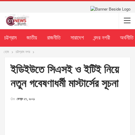
চট্টগ্রাম
জাতীয়
রাজনীতি
সারাদেশ
বন্দর নগরী
অর্থনীতি
হোম
চট্টগ্রাম নগর
ইডিইউতে সিএসই ও ইটিই নিয়ে
নতুন গবেষণাধর্মী মাস্টার্সের সূচনা
On
ফেব্রু ২৭, ২০২১