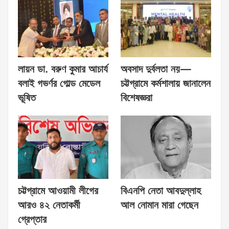
লায়ন ডা. বরুণ কুমার আচার্য
অবসাদ দুর্বলতা নয়—
বলাই গভর্ণর গোল্ড মেডেল
চট্টগ্রামে কর্মশালায় জানালেন
ভূষিত
বিশেষজ্ঞরা
চট্টগ্রামে আওয়ামী লীগের
বিএনপি নেতা আবদুল্লাহ
আরও ৪২ নেতাকর্মী
আল নোমান মারা গেছেন
গ্রেপ্তার