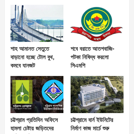
শাহ আমানত সেতুতে
শবে বরাতে আতশবাজি-
বাড়ানো হচ্ছে টোল বুথ,
পটকা নিষিদ্ধ করলো
কমবে যানজট
সিএমপি
চট্টগ্রাম প্রতিদিন অফিসে
চট্টগ্রামে বার্ন ইউনিটের
হামলা চেষ্টায় জড়িতদের
নির্মাণ কাজ মার্চে শুরু