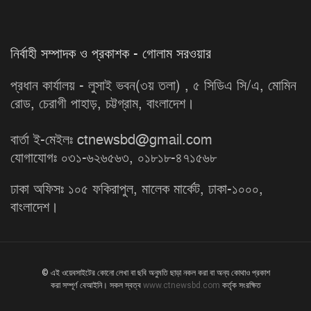
নির্বাহী সম্পাদক ও প্রকাশক - গোলাম সরওয়ার
প্রধান কার্যালয় - লুসাই ভবন(৩য় তলা) , ৫ সিডিএ সি/এ, মোমিন
রোড, চেরাগী পাহাড়, চট্টগ্রাম, বাংলাদেশ।
বার্তা ই-মেইলঃ ctnewsbd@gmail.com
যোগাযোগঃ ০৩১-৬২৬৫৬৩, ০১৮১৮-৪৭১৫৬৮
ঢাকা অফিসঃ ১০৫ ফকিরাপুল, মালেক মার্কেট, ঢাকা-১০০০,
বাংলাদেশ।
© এই ওয়েবসাইটের কোনো লেখা বা ছবি অনুমতি ছাড়া নকল করা বা অন্য কোথাও প্রকাশ
করা সম্পূর্ণ বেআইনি। সকল স্বত্ব
www.ctnewsbd.com
কর্তৃক সংরক্ষিত