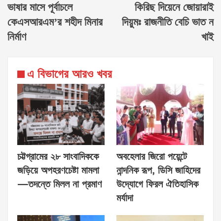
ভাষার মাসে পূর্বাচলে
কিরিছ দিয়েনে জোয়ারাই
কেএসআরএম’র শহীদ মিনার
দিয়ুমঃ রাজনীতি বেচি ভাত ন
নির্মাণ
খাই
এ বিভাগের আরও খবর
চট্টগ্রামের ২৮ সাংবাদিককে
অবহেলার জিরো পয়েন্টে
জড়িয়ে অপহরণচেষ্টা মামলা
নান্দনিক রূপ, ডিসি জাহিদের
—তদন্তে মিলল না প্রমাণ
উদ্যোগে ফিরল ঐতিহাসিক
মর্যাদা