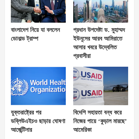
বাংলাদেশ নিয়ে যা বললেন
প্রধান উপদেষ্টা ড. মুহাম্মদ
ডোনাল্ড ট্রাম্প
ইউনূসের আরব আমিরাতে
আসার খবরে উদ্বেলিত
প্রবাসীরা
যুক্তরাষ্ট্রের পর
বিদেশি সহায়তা বন্ধ করে
ডব্লিউএইচও ছাড়ার ঘোষণা
নিজের পায়ে ‘কুড়াল মারছে’
আর্জেন্টিনার
আমেরিকা