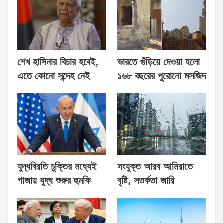
শেখ হাসিনার বিচার হবেই,
ভারতে গুঁড়িয়ে দেওয়া হলো
এতে কোনো সন্দেহ নেই
১৬৮ বছরের পুরোনো মসজিদ
যুদ্ধবিরতি চুক্তির মধ্যেই
সংযুক্ত আরব আমিরাতে
গাজায় যুদ্ধ শুরুর হুমকি
বৃষ্টি, সতর্কতা জারি