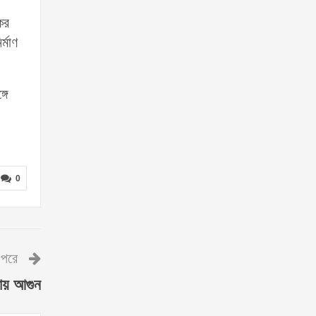
ের
্মাণ
গে
0
পরে
নায় আগুন