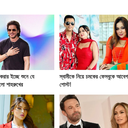
 করার ইচ্ছে শুনে যে
স্বামীকে নিয়ে চমকের ফেসবুকে আবে
হলো শাহরুখের
পোস্ট!