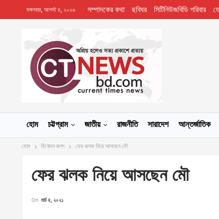
সম্পাদকের কথা
ছবিঘর
সিটিনিউজবিডি পরিবার
য
মঙ্গলবার, আগস্ট ৪, ২০২৬
হোম
চট্টগ্রাম
জাতীয়
রাজনীতি
সারাদেশ
আন্তর্জাতিক
হোম
বিনোদন জগৎ
ফের ঝলক নিয়ে আসছেন মৌ
ফের ঝলক নিয়ে আসছেন মৌ
On
মার্চ ৪, ২০২১