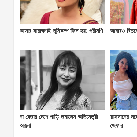
আমার সারাক্ষণই ভূমিকম্প ফিল হয়: পরীমণি
আবারও বিতর্ক
না ফেরার দেশে পাড়ি জমালেন অভিনেত্রী
রাফসানের সঙ্গ
অঞ্জনা
জেফার