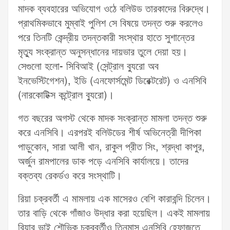
মাদক ব্যবহারের অভিযোগ ওঠে বলিউড তারকাদের বিরুদ্ধে।
প্রাথমিকভাবে মুম্বাই পুলিশ সে বিষয়ে তদন্ত শুরু করলেও
পরে তিনটি কেন্দ্রীয় তদন্তকারী সংস্থার হাতে সুশান্তের
মৃত্যু সংক্রান্ত অনুসন্ধানের দায়ভার তুলে দেয়া হয়।
সেগুলো হলো- সিবিআই (সেন্ট্রাল ব্যুরো অব
ইনভেস্টিগেশন), ইডি (এনফোর্সমেন্ট ডিরেক্টরেট) ও এনসিবি
(নারকোটিক্স কন্ট্রোল ব্যুরো)।
গত বছরের অগস্ট থেকে মাদক সংক্রান্ত মামলা তদন্ত শুরু
করে এনসিবি। এরপরই বলিউডের শীর্ষ অভিনেত্রী দীপিকা
পাড়ুকোন, সারা আলী খান, রাকুল প্রীত সিং, শ্রদ্ধা কাপুর,
অর্জুন রামপালের ডাক পড়ে এনসিবি কার্যালয়ে। তাদের
বক্তব্য রেকর্ডও করে সংস্থাটি।
রিয়া চক্রবর্তী এ মামলায় এক মাসেরও বেশি কারাবন্দি চিলেন।
তার বাড়ি থেকে গাঁজাও উদ্ধার করা হয়েছিল। একই মামলায়
রিয়ার ভাই শৌভিক চক্রবর্তীও তিনমাস এনসিবি হেফাজতে