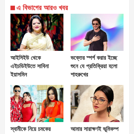
এ বিভাগের আরও খবর
আইসিইউ থেকে
ভক্তের স্পর্শ করার ইচ্ছে
এইচডিইউতে সাবিনা
শুনে যে প্রতিক্রিয়া হলো
ইয়াসমিন
শাহরুখের
স্বামীকে নিয়ে চমকের
আমার সারাক্ষণই ভূমিকম্প