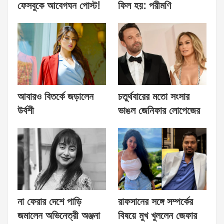
ফেসবুকে আবেগঘন পোস্ট!
ফিল হয়: পরীমণি
আবারও বিতর্কে জড়ালেন
চতুর্থবারের মতো সংসার
উর্বশী
ভাঙল জেনিফার লোপেজের
না ফেরার দেশে পাড়ি
রাফসানের সঙ্গে সম্পর্কের
জমালেন অভিনেত্রী অঞ্জনা
বিষয়ে মুখ খুললেন জেফার