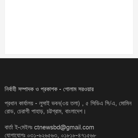
নির্বাহী সম্পাদক ও প্রকাশক - গোলাম সরওয়ার
প্রধান কার্যালয় - লুসাই ভবন(৩য় তলা) , ৫ সিডিএ সি/এ, মোমিন
রোড, চেরাগী পাহাড়, চট্টগ্রাম, বাংলাদেশ।
বার্তা ই-মেইলঃ ctnewsbd@gmail.com
যোগাযোগঃ ০৩১-৬২৬৫৬৩, ০১৮১৮-৪৭১৫৬৮