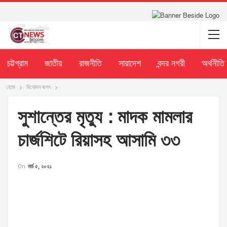
চট্টগ্রাম
জাতীয়
রাজনীতি
সারাদেশ
বন্দর নগরী
অর্থনীতি
হোম
বিনোদন জগৎ
সুশান্তের মৃত্যু : মাদক মামলার
চার্জশিটে রিয়াসহ আসামি ৩৩
On
মার্চ ৫, ২০২১