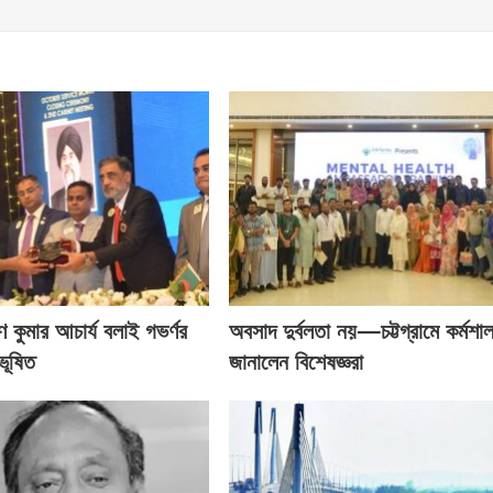
ণ কুমার আচার্য বলাই গভর্ণর
অবসাদ দুর্বলতা নয়—চট্টগ্রামে কর্মশা
ভূষিত
জানালেন বিশেষজ্ঞরা