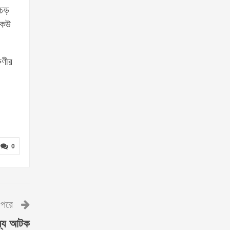
 চড়
কেউ
ুণীর
0
পরে
দস্য আটক