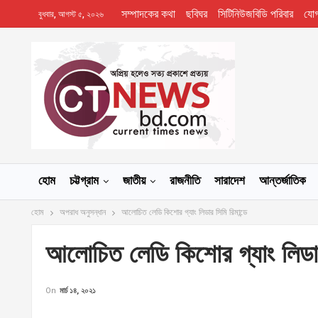
সম্পাদকের কথা
ছবিঘর
সিটিনিউজবিডি পরিবার
যো
বুধবার, আগস্ট ৫, ২০২৬
হোম
চট্টগ্রাম
জাতীয়
রাজনীতি
সারাদেশ
আন্তর্জাতিক
হোম
অপরাধ অনুসন্ধান
আলোচিত লেডি কিশোর গ্যাং লিডার সিমি রিমান্ডে
আলোচিত লেডি কিশোর গ্যাং লিডার 
On
মার্চ ১৪, ২০২১