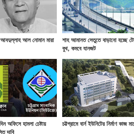
 আবদুল্লাহ আল নোমান মারা
শাহ আমানত সেতুতে বাড়ানো হচ্ছে ট
বুথ, কমবে যানজট
তিদিন অফিসে হামলা চেষ্টায়
চট্টগ্রামে বার্ন ইউনিটের নির্মাণ কাজ মার্
তি দাবি