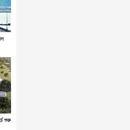
োল
চে শুরু