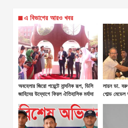
এ বিভাগের আরও খবর
অবহেলার জিরো পয়েন্টে নান্দনিক রূপ, ডিসি
লায়ন ডা. বরু
জাহিদের উদ্যোগে ফিরল ঐতিহাসিক মর্যাদা
গোল্ড মেডেল 