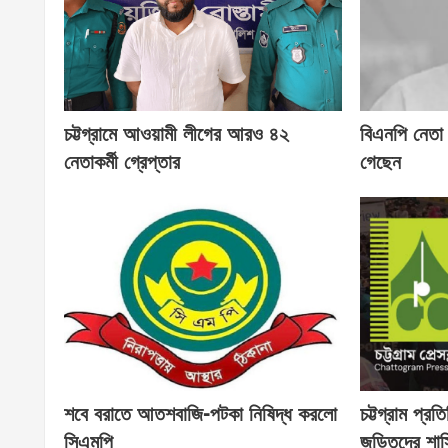
চট্টগ্রামে আওয়ামী লীগের আরও ৪২
বিএনপি নেতা
নেতাকর্মী গ্রেপ্তার
গেছেন
শবে বরাতে আতশবাজি-পটকা নিষিদ্ধ করলো
চট্টগ্রাম প্র
সিএমপি
জড়িতদের শাস্