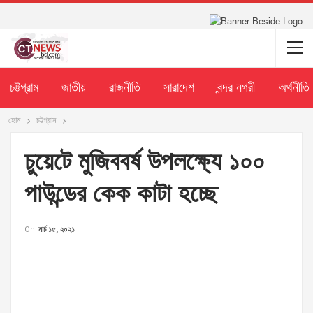
চট্টগ্রাম
জাতীয়
রাজনীতি
সারাদেশ
বন্দর নগরী
অর্থনীতি
হোম
চট্টগ্রাম
চুয়েটে মুজিববর্ষ উপলক্ষ্যে ১০০
পাউন্ডের কেক কাটা হচ্ছে
On
মার্চ ১৫, ২০২১