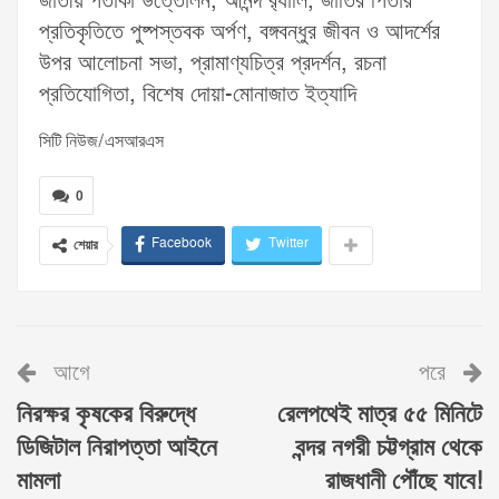
জাতীয় পতাকা উত্তোলন, আনন্দ র‌্যালি, জাতির পিতার
প্রতিকৃতিতে পুষ্পস্তবক অর্পণ, বঙ্গবন্ধুর জীবন ও আদর্শের
উপর আলোচনা সভা, প্রামাণ্যচিত্র প্রদর্শন, রচনা
প্রতিযোগিতা, বিশেষ দোয়া-মোনাজাত ইত্যাদি
সিটি নিউজ/এসআরএস
0
Facebook
Twitter
শেয়ার
আগে
পরে
নিরক্ষর কৃষকের বিরুদ্ধে
রেলপথেই মাত্র ৫৫ মিনিটে
ডিজিটাল নিরাপত্তা আইনে
বন্দর নগরী চট্টগ্রাম থেকে
মামলা
রাজধানী পৌঁছে যাবে!