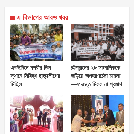
এ বিভাগের আরও খবর
একইদিনে নগরীর তিন
চট্টগ্রামের ২৮ সাংবাদিককে
স্থানে নিষিদ্ধ ছাত্রলীগের
জড়িয়ে অপহরণচেষ্টা মামলা
মিছিল
—তদন্তে মিলল না প্রমাণ