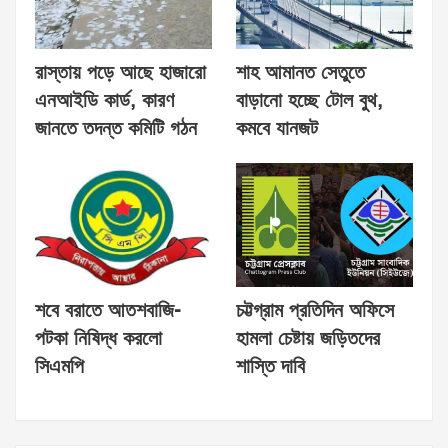
রাস্তায় পড়ে আছে হাজারো
শাহ আমানত সেতুতে
এনআইডি কার্ড, কারণ
বাড়ানো হচ্ছে টোল বুথ,
জানতে তদন্ত কমিটি গঠন
কমবে যানজট
শবে বরাতে আতশবাজি-
চট্টগ্রাম প্রতিদিন অফিসে
পটকা নিষিদ্ধ করলো
হামলা চেষ্টায় জড়িতদের
সিএমপি
শাস্তি দাবি