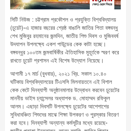
সিটি নিউজ : চট্টগ্রাম প্রকৌশল ও প্রযুক্তি বিশ্ববিদ্যালয়
(চুয়েট)-এ হাজার বছরের শ্রেষ্ঠ বাঙালি জাতির পিতা বঙ্গবন্ধু
শেখ মুজিবুর রহমানের জন্মদিন, জাতীয় শিশু দিবস ও মুজিববর্ষ
উদযাপন উপলক্ষ্যে একশ পাউন্ডের কেক কাটা হচ্ছে।
বঙ্গবন্ধুর ১০০তম জন্মবার্ষিকীর ঐতিহাসিক মুহূর্তকে স্মরণ করে
রাখতে চুয়েট প্রশাসন এই বিশেষ উদ্যোগ নিয়েছে।
আগামী ১৭ মার্চ (বুধবার), ২০২১ খ্রি. সকাল ১০.৪০
ঘটিকায় বিশ্ববিদ্যালয়ের টিএসসি মিলনায়তনে এই বিশাল
কেক কেটে দিনব্যাপী অনুষ্ঠানমালার উদ্বোধন করবেন চুয়েটের
মাননীয় ভাইস চ্যান্সেলর অধ্যাপক ড. মোহাম্মদ রফিকুল
আলম। এছাড়া দিবসটি উপলক্ষ্যে চুয়েটের আশেপাশের
সুবিধাবঞ্চিত শিশুদের মাঝে শিক্ষা উপকরণ ও পুরস্কার বিতরণ
করা হবে। দিনব্যাপী অন্যান্য কর্মসূচীর মধ্যে রয়েছে-