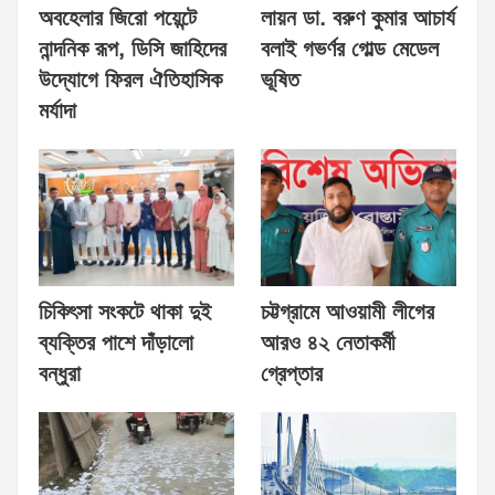
অবহেলার জিরো পয়েন্টে
লায়ন ডা. বরুণ কুমার আচার্য
নান্দনিক রূপ, ডিসি জাহিদের
বলাই গভর্ণর গোল্ড মেডেল
উদ্যোগে ফিরল ঐতিহাসিক
ভূষিত
মর্যাদা
চিকিৎসা সংকটে থাকা দুই
চট্টগ্রামে আওয়ামী লীগের
ব্যক্তির পাশে দাঁড়ালো
আরও ৪২ নেতাকর্মী
বন্ধুরা
গ্রেপ্তার