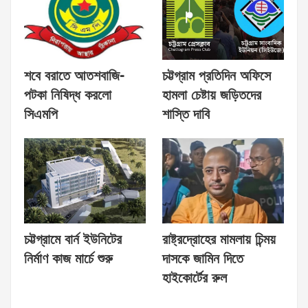
শবে বরাতে আতশবাজি-
চট্টগ্রাম প্রতিদিন অফিসে
পটকা নিষিদ্ধ করলো
হামলা চেষ্টায় জড়িতদের
সিএমপি
শাস্তি দাবি
চট্টগ্রামে বার্ন ইউনিটের
রাষ্ট্রদ্রোহের মামলায় চিন্ময়
নির্মাণ কাজ মার্চে শুরু
দাসকে জামিন দিতে
হাইকোর্টের রুল