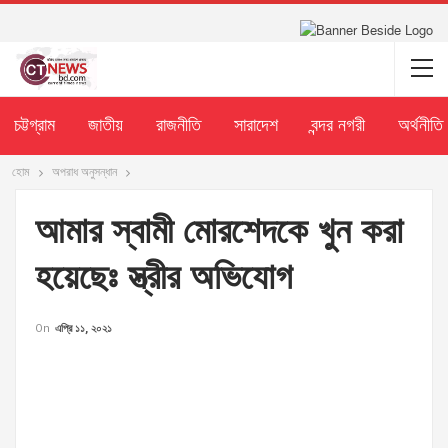
চট্টগ্রাম
জাতীয়
রাজনীতি
সারাদেশ
বন্দর নগরী
অর্থনীতি
হোম
অপরাধ অনুসন্ধান
আমার স্বামী মোরশেদকে খুন করা
হয়েছেঃ স্ত্রীর অভিযোগ
On
এপ্রি ১১, ২০২১