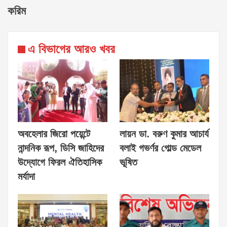
করিম
এ বিভাগের আরও খবর
অবহেলার জিরো পয়েন্টে
লায়ন ডা. বরুণ কুমার আচার্য
নান্দনিক রূপ, ডিসি জাহিদের
বলাই গভর্ণর গোল্ড মেডেল
উদ্যোগে ফিরল ঐতিহাসিক
ভূষিত
মর্যাদা