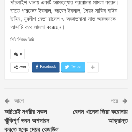
পাঁচলাইশ থানায় একটি আত্মহত্যার প্ররোচনা মামলা করেন।
তাতে পারভেজ ইকবাল, জাবেদ ইকবাল, সৈয়দ সাকিব নাঈম
উদ্দিন, যুবলীগ নেতা রাসেল ও অজ্ঞাতনামা সাত আটজনকে
আসামি করে মামলা করেছেন।
সিটি নিউজ/ডিটি
0
Facebook
Twitter
শেয়ার
আগে
পরে
অ‌চি‌রেই নগরীর সকল
বেগম খালেদা জিয়া করোনায়
ঝুঁ‌কিপূর্ণ ভবন অপসারন
আক্রান্ত
কর‌তে হ‌বেঃ মেয়র রেজাউল