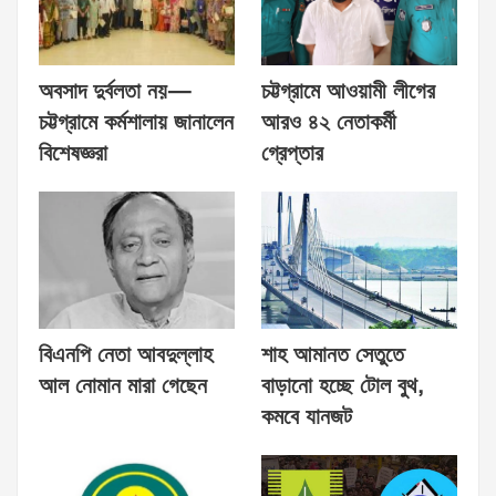
অবসাদ দুর্বলতা নয়—
চট্টগ্রামে আওয়ামী লীগের
চট্টগ্রামে কর্মশালায় জানালেন
আরও ৪২ নেতাকর্মী
বিশেষজ্ঞরা
গ্রেপ্তার
বিএনপি নেতা আবদুল্লাহ
শাহ আমানত সেতুতে
আল নোমান মারা গেছেন
বাড়ানো হচ্ছে টোল বুথ,
কমবে যানজট