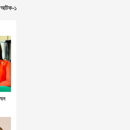
সহ আটক-১
গঘন