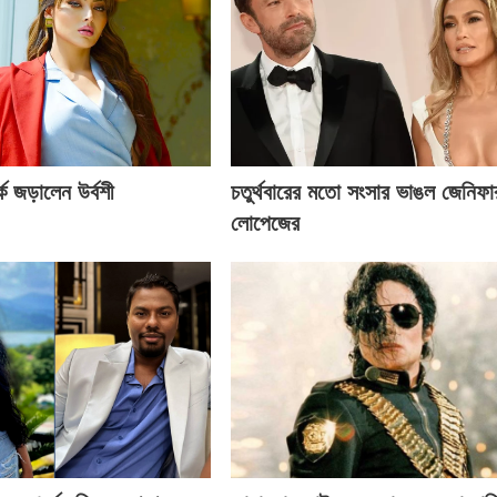
ে জড়ালেন উর্বশী
চতুর্থবারের মতো সংসার ভাঙল জেনিফা
লোপেজের