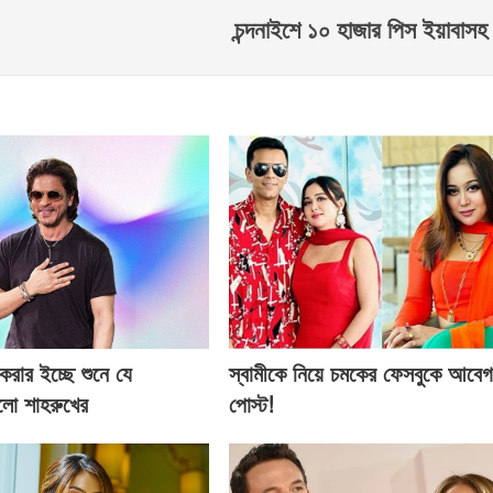
চন্দনাইশে ১০ হাজার পিস ইয়াবা
 করার ইচ্ছে শুনে যে
স্বামীকে নিয়ে চমকের ফেসবুকে আবে
হলো শাহরুখের
পোস্ট!