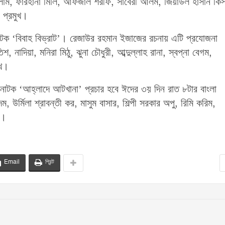
াম, ফারহানা মিলি, আফজাল শরীফ, সাবেরী আলম, জিয়াউল হাসান কিস
 প্রমুখ।
াটক ‘বিবাহ বিভ্রাট’। রেজাউর রহমান ইজাজের রচনায় এটি প্রযোজনা
দিয়া, মনিরা মিঠু, ঝুনা চৌধুরী, আব্দুল্লাহ রানা, স্বপ্না বেগম,
ুখ।
য় নাটক ‘আহ্লাদে আটখানা’ প্রচার হবে ঈদের ৩য় দিন রাত ৮টার বাংলা
র্মিলা শ্রাবন্তী কর, মাসুম বাসার, শিল্পী সরকার অপু, রিমি করিম,
খ।
Email
প্রিন্ট