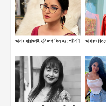
আমার সারাক্ষণই ভূমিকম্প ফিল হয়: পরীমণি
আবারও বিতর্ক