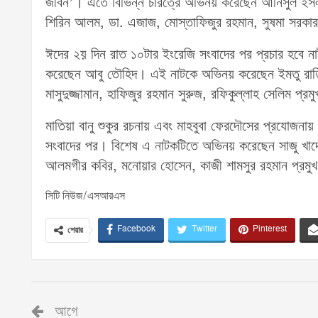
জীবন’। এতে বিভিন্ন চরিত্রে অভিনয় করেছেন আনিসুল ইসল
শিরিন আলম, ডা. এজাজ, মোস্তাফিজুর রহমান, সুষমা সরকার
ঈদের ২য় দিন রাত ১০টার ইংরেজি সংবাদের পর প্রচার হবে ন
করেছেন আবু তৌহিদ। এই নাটকে অভিনয় করেছেন ইমতু রাতিশ, না
মাসুদুজ্জামান, হাফিজুর রহমান সুরুজ, রফিকুল্লাহ সেলিম প্রম
মাতিয়া বানু শুকুর রচনায় এবং মাহবুবা ফেরদৌসের প্রযোজনা
সংবাদের পর। বিশেষ এ নাটকটিতে অভিনয় করেছেন সাজু খাদেম, উ
আলমগীর কবির, মনোয়ার হোসেন, কাজী শামসুর রহমান প্রমু
সিটি নিউজ/এসআরএস
Facebook
Twitter
Pinterest
শেয়ার
আগে