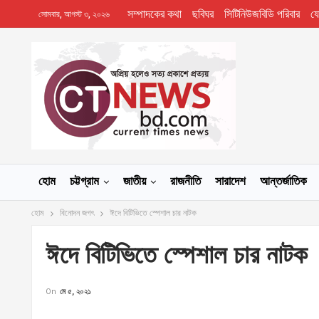
সম্পাদকের কথা
ছবিঘর
সিটিনিউজবিডি পরিবার
য
সোমবার, আগস্ট ৩, ২০২৬
হোম
চট্টগ্রাম
জাতীয়
রাজনীতি
সারাদেশ
আন্তর্জাতিক
হোম
বিনোদন জগৎ
ঈদে বিটিভিতে স্পেশাল চার নাটক
ঈদে বিটিভিতে স্পেশাল চার নাটক
On
মে ৫, ২০২১