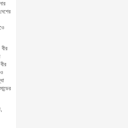
নার
 দেশের
কওে
 বীর
ী
 বীর
 ও
্ধা
ান্ডের
া,