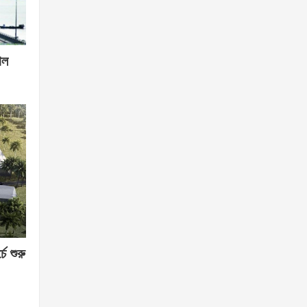
োল
চে শুরু