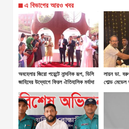
এ বিভাগের আরও খবর
অবহেলার জিরো পয়েন্টে নান্দনিক রূপ, ডিসি
লায়ন ডা. বরু
জাহিদের উদ্যোগে ফিরল ঐতিহাসিক মর্যাদা
গোল্ড মেডেল 