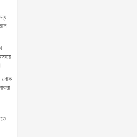
কন্য
 রোল
খ
 অসহায়
ন।
ীয় শোক
নাকরা
াতে