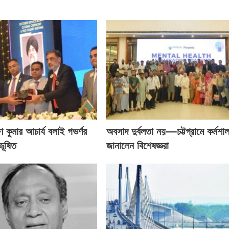
ণ কুমার আচার্য বলাই গভর্ণর
অবসাদ দুর্বলতা নয়—চট্টগ্রামে কর্মশা
ভূষিত
জানালেন বিশেষজ্ঞরা