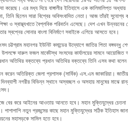
 স্বাধীনতা সহ্য করতে না পেরে দেশ বিরোধীরা ১৯৭৫ সালের ১৫ আগস্ট
যা করেছে। এর মধ্য দিয়ে বাঙ্গালীর ইতিহাসে এক কালিমালিপ্ত অধ্যায়
ন না, তিনি ছিলেন সারা বিশ্বের অবিসংবাদিত নেতা। আজ তাঁরই সুযোগ্য 
, শিক্ষা ও স্বাস্থ্যখাতে বৈপ্লবিক পরিবর্তন এসেছে। দেশ এখন উন্নয়নের
ার স্বপ্নের সোনার বাংলা বিনির্মাণে সবাইকে এগিয়ে আসতে হবে।
দ চট্টগ্রাম মহানগর ইউনিট কমান্ডের উদ্যোগে জাতির পিতা বঙ্গবন্ধু শে
স উপলক্ষে দারুল ফজল মার্কেটস্থ সংসদের কার্যালয়ের সামনে আয়োজিত
ে প্রধান অতিথির বক্তব্যে প্রধান অতিথির বক্তব্যে তিনি এসব কথা বলে
দ্বোধন করেন অতিরিক্ত জেলা প্রশাসক (সার্বিক) এস.এম জাকারিয়া। জাত
নব্যাপী নগরীর বিভিন্ন স্থানে অস্বচ্ছল ও অসহায় মানুষের মাঝে রান্
সংসদ।
ের খুঁজে বের করে আইনের আওতায় আনতে হবে। মহান মুক্তিযুদ্ধের চেতনা
বে। পাশাপাশি নতুন প্রজন্মের কাছে মহান মুক্তিযুদ্ধের সঠিক ইতিহাস জান
ন্নয়নের মহাসড়কে সামিল হতে হবে।