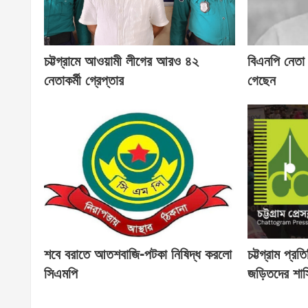
চট্টগ্রামে আওয়ামী লীগের আরও ৪২
বিএনপি নেতা
নেতাকর্মী গ্রেপ্তার
গেছেন
শবে বরাতে আতশবাজি-পটকা নিষিদ্ধ করলো
চট্টগ্রাম প্র
সিএমপি
জড়িতদের শাস্