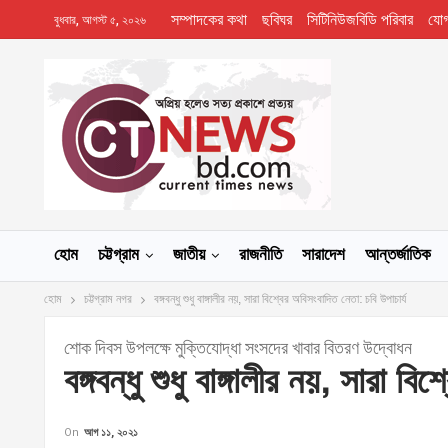
সম্পাদকের কথা
ছবিঘর
সিটিনিউজবিডি পরিবার
যো
বুধবার, আগস্ট ৫, ২০২৬
হোম
চট্টগ্রাম
জাতীয়
রাজনীতি
সারাদেশ
আন্তর্জাতিক
হোম
চট্টগ্রাম নগর
বঙ্গবন্ধু শুধু বাঙ্গালীর নয়, সারা বিশ্বের অবিসংবাদিত নেতা: চবি উপাচার্য
শোক দিবস উপলক্ষে মুক্তিযোদ্ধা সংসদের খাবার বিতরণ উদ্বোধন
বঙ্গবন্ধু শুধু বাঙ্গালীর নয়, সারা ব
On
আগ ১১, ২০২১