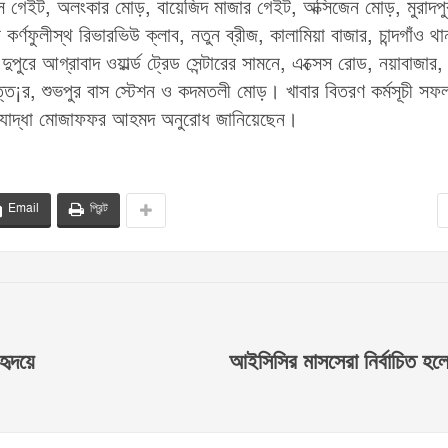
েস গেইট, অলংকার মোড়, বায়েজিদ মাজার গেইট, অক্সিজেন মোড়, মুরাদপু
কর্ণফুলীস্থ রিভারভিউ ক্লাব, নতুন ব্রীজ, কালামিয়া বাজার, চান্দগাঁও থা
রে আগ্রাবাদ ওয়ার্ল্ড ট্রেড সেন্টারের সামনে, এক্সেস রোড, নয়াবাজার,
¡র, শুভপুর বাস স্টেশন ও কদমতলী মোড়। খাবার বিতরণ কর্মসূচী সফ
ক্তিযোদ্ধা মোজাফফর আহমদ অনুরোধ জানিয়েছেন।
Email
প্রিন্ট
হৃদয়ে
আইসিসির মাসসেরা নির্বাচিত হল