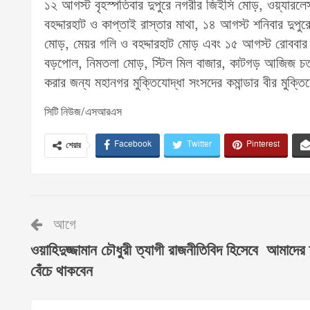
১২ আগস্ট বৃহস্পতিবার দুপুরে নগরীর জিইসি মোড়, ওয়্যারল
বহদ্দারহাট ও কাপ্তাই রাস্তার মাথা, ১৪ আগস্ট শনিবার দুপুরে 
মোড়, মেয়র গলি ও বহদ্দারহাট মোড় এবং ১৫ আগস্ট রোববার দুপু
বড়পোল, নিমতলা মোড়, স্টিল মিল বাজার, কাটগড় আজিজ চত্ত
করার জন্য মহানগর মুক্তিযোদ্ধা সংসদের কমান্ডার বীর মু
সিটি নিউজ/এসআরএস
Facebook
Twitter
Pinterest
শেয়ার
আগে
ওয়াহিদুজ্জামান চৌধুরী ত্যাগী রাজনীতিবিদ হিসেবে আমাদের 
বেঁচে থাকবেন