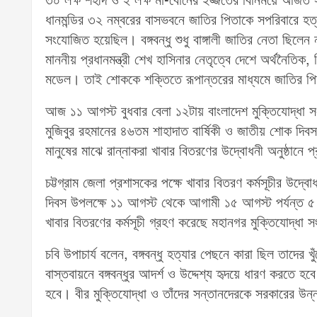
৩০ লক্ষ শহীদ ও ২ লক্ষ মা-বোনের ইজ্জতের বিনিময়ে অর্জিত
ধানমন্ডির ৩২ নম্বরের বাসভবনে জাতির পিতাকে সপরিবারে হত্
সংযোজিত হয়েছিল। বঙ্গবন্ধু শুধু বাঙ্গালী জাতির নেতা ছিলে
মাননীয় প্রধানমন্ত্রী শেখ হাসিনার নেতৃত্বে দেশে অর্থনৈতিক
মডেল। তাই শোককে শক্তিতে রূপান্তরের মাধ্যমে জাতির পিত
আজ ১১ আগস্ট বুধবার বেলা ১২টায় বাংলাদেশ মুক্তিযোদ্ধা সংস
মুজিবুর রহমানের ৪৬তম শাহাদাত বার্ষিকী ও জাতীয় শোক দিব
মানুষের মাঝে রান্নাকরা খাবার বিতরণের উদ্বোধনী অনুষ্ঠান
চট্টগ্রাম জেলা প্রশাসকের পক্ষে খাবার বিতরণ কর্মসূচীর উ
দিবস উপলক্ষে ১১ আগস্ট থেকে আগামী ১৫ আগস্ট পর্যন্ত ৫ দি
খাবার বিতরণের কর্মসূচী গ্রহণ করেছে মহানগর মুক্তিযোদ্ধা 
চবি উপাচার্য বলেন, বঙ্গবন্ধু হত্যার পেছনে কারা ছিল তাদ
বাস্তবায়নে বঙ্গবন্ধুর আদর্শ ও উদ্দেশ্য হৃদয়ে ধারণ করতে হ
হবে। বীর মুক্তিযোদ্ধা ও তাঁদের সন্তানদেরকে সরকারের উ