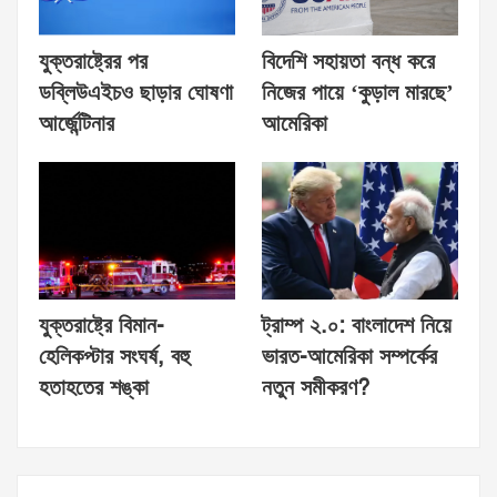
যুক্তরাষ্ট্রের পর
বিদেশি সহায়তা বন্ধ করে
ডব্লিউএইচও ছাড়ার ঘোষণা
নিজের পায়ে ‘কুড়াল মারছে’
আর্জেন্টিনার
আমেরিকা
যুক্তরাষ্ট্রে বিমান-
ট্রাম্প ২.০: বাংলাদেশ নিয়ে
হেলিকপ্টার সংঘর্ষ, বহু
ভারত-আমেরিকা সম্পর্কের
হতাহতের শঙ্কা
নতুন সমীকরণ?