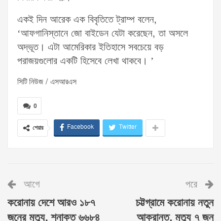
একই দিন আরেক এক বিবৃতিতে ট্রাম্প বলেন,
‘আফগানিস্তানে জো বাইডেন যেটা করেছেন, তা অসলে
অদ্ভূত। এটা আমেরিকার ইতিহাসে সবচেয়ে বড়
পরাজয়গুলোর একটি হিসেবে লেখা থাকবে। ’
সিটি নিউজ / এসআরএস
0
Facebook
Twitter
শেয়ার
আগে
পরে
করোনায় দেশে আরও ১৮৭
চট্টগ্রামে করোনায় নতুন
জনের মৃত্যু, শনাক্ত ৬৬৮৪
আক্রান্ত, মৃত্যু ৭ জন