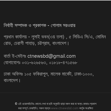
নির্বাহী সম্পাদক ও প্রকাশক - গোলাম সরওয়ার
প্রধান কার্যালয় - লুসাই ভবন(৩য় তলা) , ৫ সিডিএ সি/এ, মোমিন
রোড, চেরাগী পাহাড়, চট্টগ্রাম, বাংলাদেশ।
বার্তা ই-মেইলঃ ctnewsbd@gmail.com
যোগাযোগঃ ০৩১-৬২৬৫৬৩, ০১৮১৮-৪৭১৫৬৮
ঢাকা অফিসঃ ১০৫ ফকিরাপুল, মালেক মার্কেট, ঢাকা-১০০০,
বাংলাদেশ।
© এই ওয়েবসাইটের কোনো লেখা বা ছবি অনুমতি ছাড়া নকল করা বা অন্য কোথাও প্রকাশ
করা সম্পূর্ণ বেআইনি। সকল স্বত্ব
www.ctnewsbd.com
কর্তৃক সংরক্ষিত