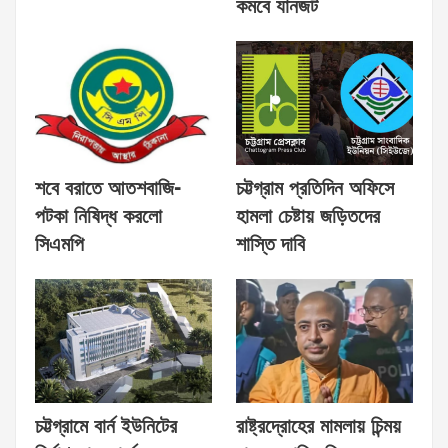
কমবে যানজট
শবে বরাতে আতশবাজি-
চট্টগ্রাম প্রতিদিন অফিসে
পটকা নিষিদ্ধ করলো
হামলা চেষ্টায় জড়িতদের
সিএমপি
শাস্তি দাবি
চট্টগ্রামে বার্ন ইউনিটের
রাষ্ট্রদ্রোহের মামলায় চিন্ময়