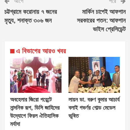
আগে
পরে
চট্টগ্রামে করোনায় ৭ জনের
মার্কিন চাপেই আফগান
মৃত্যু, শনাক্ত ৩০৬ জন
সরকারের পতন: আফগান
ভাইস প্রেসিডেন্ট
এ বিভাগের আরও খবর
অবহেলার জিরো পয়েন্টে
লায়ন ডা. বরুণ কুমার আচার্য
নান্দনিক রূপ, ডিসি জাহিদের
বলাই গভর্ণর গোল্ড মেডেল
উদ্যোগে ফিরল ঐতিহাসিক
ভূষিত
মর্যাদা