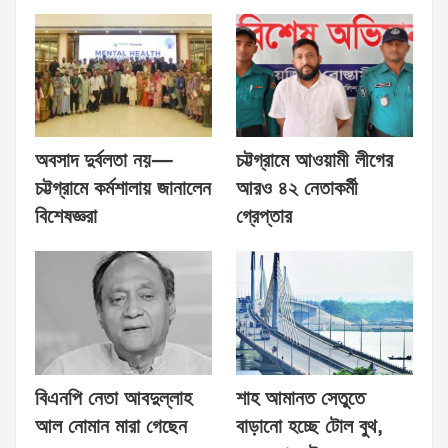
অবসাদ দুর্বলতা নয়—
চট্টগ্রামে আওয়ামী লীগের
চট্টগ্রামে কর্মশালায় জানালেন
আরও ৪২ নেতাকর্মী
বিশেষজ্ঞরা
গ্রেপ্তার
বিএনপি নেতা আবদুল্লাহ
শাহ আমানত সেতুতে
আল নোমান মারা গেছেন
বাড়ানো হচ্ছে টোল বুথ,