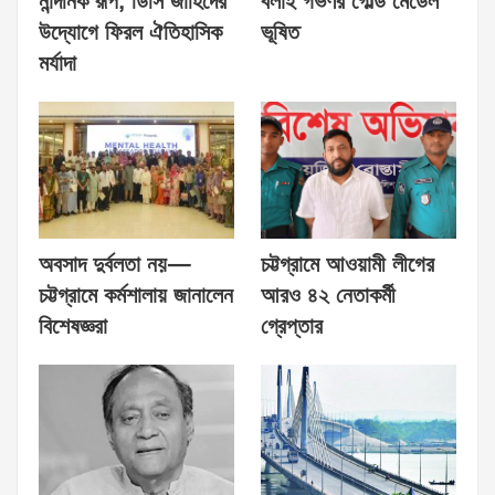
নান্দনিক রূপ, ডিসি জাহিদের
বলাই গভর্ণর গোল্ড মেডেল
উদ্যোগে ফিরল ঐতিহাসিক
ভূষিত
মর্যাদা
অবসাদ দুর্বলতা নয়—
চট্টগ্রামে আওয়ামী লীগের
চট্টগ্রামে কর্মশালায় জানালেন
আরও ৪২ নেতাকর্মী
বিশেষজ্ঞরা
গ্রেপ্তার