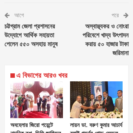
আগে
পরে
চট্টগ্রাম জেলা প্রশাসনের
অস্বাস্থ্যকর ও নোংরা
উদ্যোগে আর্থিক সহায়তা
পরিবেশে খাদ্য উৎপাদন
পেলেন ৫৫০ অসহায় মানুষ
করায় ৫০ হাজার টাকা
জরিমানা
এ বিভাগের আরও খবর
অবহেলার জিরো পয়েন্টে
লায়ন ডা. বরুণ কুমার আচার্য