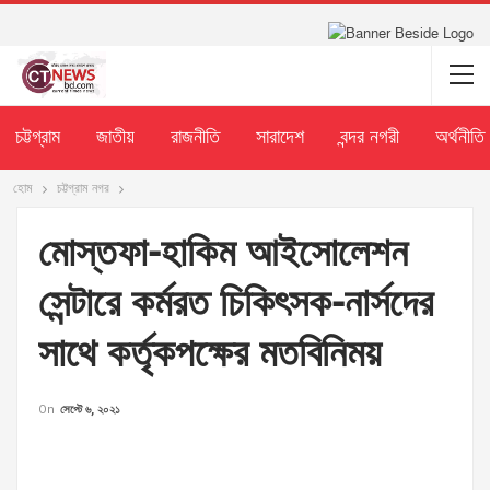
চট্টগ্রাম
জাতীয়
রাজনীতি
সারাদেশ
বন্দর নগরী
অর্থনীতি
হোম
চট্টগ্রাম নগর
মোস্তফা-হাকিম আইসোলেশন
সেন্টারে কর্মরত চিকিৎসক-নার্সদের
সাথে কর্তৃকপক্ষের মতবিনিময়
On
সেপ্টে ৬, ২০২১