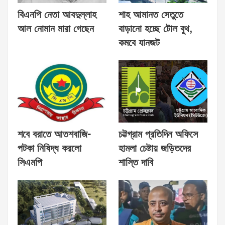
বিএনপি নেতা আবদুল্লাহ
শাহ আমানত সেতুতে
আল নোমান মারা গেছেন
বাড়ানো হচ্ছে টোল বুথ,
কমবে যানজট
শবে বরাতে আতশবাজি-
চট্টগ্রাম প্রতিদিন অফিসে
পটকা নিষিদ্ধ করলো
হামলা চেষ্টায় জড়িতদের
সিএমপি
শাস্তি দাবি