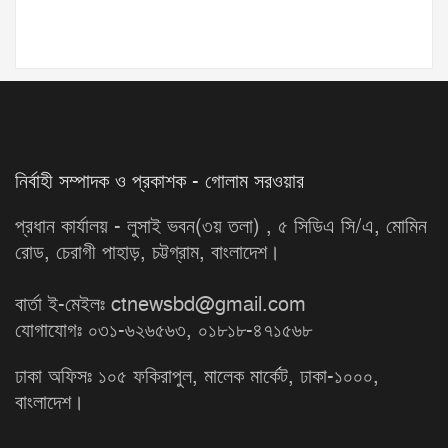
নির্বাহী সম্পাদক ও প্রকাশক - গোলাম সরওয়ার
প্রধান কার্যালয় - লুসাই ভবন(৩য় তলা) , ৫ সিডিএ সি/এ, মোমিন
রোড, চেরাগী পাহাড়, চট্টগ্রাম, বাংলাদেশ।
বার্তা ই-মেইলঃ ctnewsbd@gmail.com
যোগাযোগঃ ০৩১-৬২৬৫৬৩, ০১৮১৮-৪৭১৫৬৮
ঢাকা অফিসঃ ১০৫ ফকিরাপুল, মালেক মার্কেট, ঢাকা-১০০০,
বাংলাদেশ।