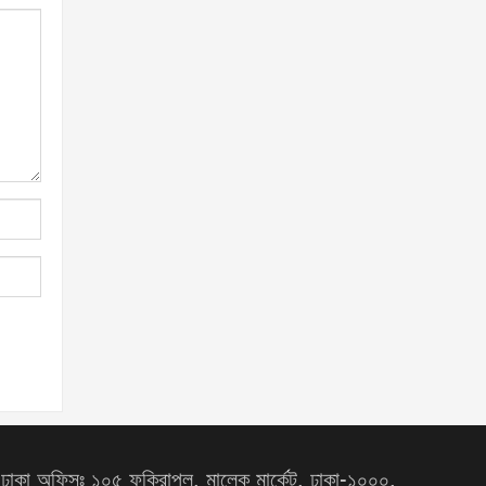
ঢাকা অফিসঃ ১০৫ ফকিরাপুল, মালেক মার্কেট, ঢাকা-১০০০,