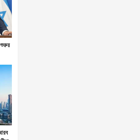
শুরুর
 আরব