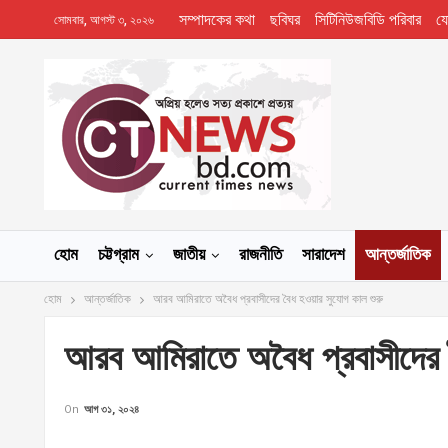
সম্পাদকের কথা
ছবিঘর
সিটিনিউজবিডি পরিবার
য
সোমবার, আগস্ট ৩, ২০২৬
হোম
চট্টগ্রাম
জাতীয়
রাজনীতি
সারাদেশ
আন্তর্জাতিক
হোম
আন্তর্জাতিক
আরব আমিরাতে অবৈধ প্রবাসীদের বৈধ হওয়ার সুযোগ কাল শুরু
আরব আমিরাতে অবৈধ প্রবাসীদের 
On
আগ ৩১, ২০২৪