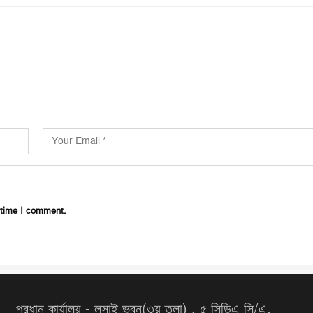
 time I comment.
প্রধান কার্যালয় - লুসাই ভবন(৩য় তলা) , ৫ সিডিএ সি/এ,