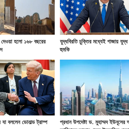
য়ে দেওয়া হলো ১৬৮ বছরের
যুদ্ধবিরতি চুক্তির মধ্যেই গাজায় যুদ্ধ 
িদ
হুমকি
 যা বললেন ডোনাল্ড ট্রাম্প
প্রধান উপদেষ্টা ড. মুহাম্মদ ইউনূসের