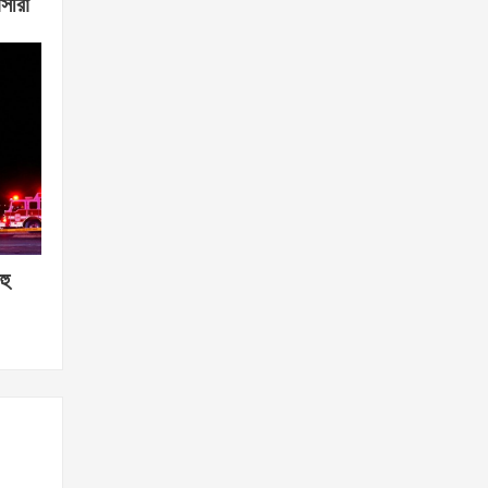
সীরা
হু