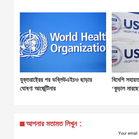
যুক্তরাষ্ট্রের পর ডব্লিউএইচও ছাড়ার
বিদেশি সহায়
ঘোষণা আর্জেন্টিনার
‘কুড়াল মারছ
আপনার মতামত লিখুন :
Your email 