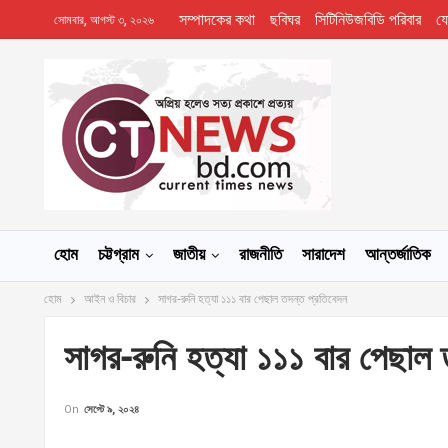
সম্পাদকের কথা
ছবিঘর
সিটিনিউজবিডি পরিবার
য
সোমবার, আগস্ট ৩, ২০২৬
হোম
চট্টগ্রাম
জাতীয়
রাজনীতি
সারাদেশ
আন্তর্জাতিক
হোম
আইন ও বিচার
সাগর-রুনি হত্যা ১১১ বার পেছাল তদন্ত প্রতিবেদন
সাগর-রুনি হত্যা ১১১ বার পেছাল 
On
সেপ্টে ৯, ২০২৪