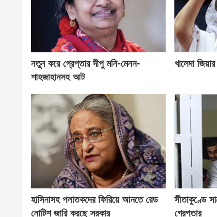
নতুন করে গ্রেপ্তার দীপু মনি-মেনন-
খালেদা জিয়া
শাহজাহানসহ আট
হাসিনাসহ পলাতকদের ফিরিয়ে আনতে রেড
সীতাকুণ্ডে স
নোটিশ জারি করছে সরকার
গ্রেপ্তার