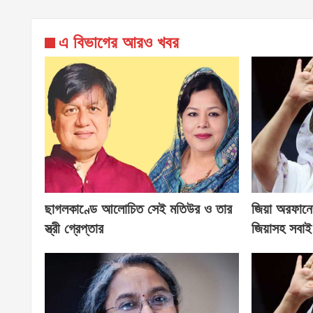
এ বিভাগের আরও খবর
ছাগলকাণ্ডে আলোচিত সেই মতিউর ও তার
জিয়া অরফানেজ
স্ত্রী গ্রেপ্তার
জিয়াসহ সবাই