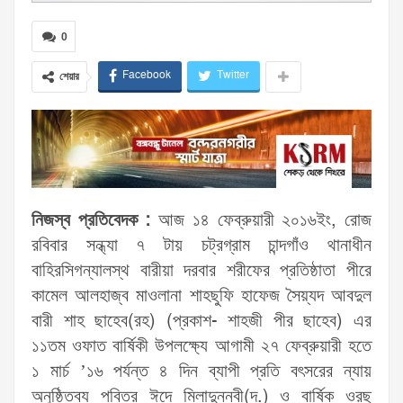
0
Facebook
Twitter
শেয়ার
নিজস্ব প্রতিবেদক :
আজ ১৪ ফেব্রুয়ারী ২০১৬ইং, রোজ
রবিবার সন্ধ্যা ৭ টায় চট্রগ্রাম চান্দগাঁও থানাধীন
বাহিরসিগন্যালস্থ বারীয়া দরবার শরীফের প্রতিষ্ঠাতা পীরে
কামেল আলহাজ্ব মাওলানা শাহছুফি হাফেজ সৈয়্যদ আবদুল
বারী শাহ ছাহেব(রহ) (প্রকাশ- শাহজী পীর ছাহেব) এর
১১তম ওফাত বার্ষিকী উপলক্ষ্যে আগামী ২৭ ফেব্রুয়ারী হতে
১ মার্চ ’১৬ পর্যন্ত ৪ দিন ব্যাপী প্রতি বৎসরের ন্যায়
অনুষ্ঠিতব্য পবিত্র ঈদে মিলাদুন্নবী(দ.) ও বার্ষিক ওরছ