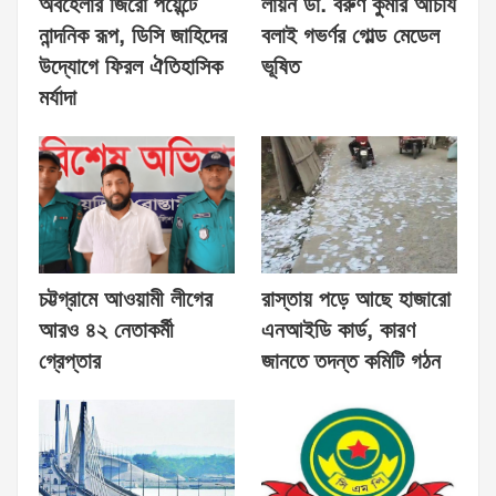
অবহেলার জিরো পয়েন্টে
লায়ন ডা. বরুণ কুমার আচার্য
নান্দনিক রূপ, ডিসি জাহিদের
বলাই গভর্ণর গোল্ড মেডেল
উদ্যোগে ফিরল ঐতিহাসিক
ভূষিত
মর্যাদা
চট্টগ্রামে আওয়ামী লীগের
রাস্তায় পড়ে আছে হাজারো
আরও ৪২ নেতাকর্মী
এনআইডি কার্ড, কারণ
গ্রেপ্তার
জানতে তদন্ত কমিটি গঠন