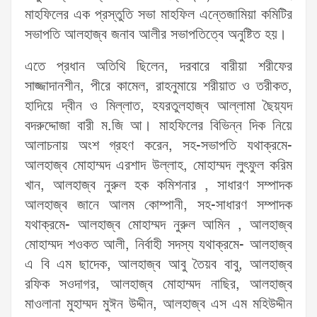
মাহফিলের এক প্রস্তুতি সভা মাহফিল এন্তেজামিয়া কমিটির
সভাপতি আলহাজ্ব জনাব আলীর সভাপতিত্বে অনুষ্টিত হয়।
এতে প্রধান অতিথি ছিলেন, দরবারে বারীয়া শরীফের
সাজ্জাদানশীন, পীরে কামেল, রাহনুমায়ে শরীয়াত ও তরীকত,
হাদিয়ে দ্বীন ও মিল্লাত, হযরতুলহাজ্ব আল্লামা ছৈয়্যদ
বদরুদ্দোজা বারী ম.জি আ। মাহফিলের বিভিন্ন দিক নিয়ে
আলাচনায় অংশ গ্রহণ করেন, সহ-সভাপতি যথাক্রমে-
আলহাজ্ব মোহাম্মদ এরশাদ উল্লাহ, মোহাম্মদ লুৎফুল করিম
খান, আলহাজ্ব নুরুল হক কমিশনার , সাধারণ সম্পাদক
আলহাজ্ব জানে আলম কোম্পানী, সহ-সাধারণ সম্পাদক
যথাক্রমে- আলহাজ্ব মোহাম্মদ নুরুল আমিন , আলহাজ্ব
মোহাম্মদ শওকত আলী, নির্বাহী সদস্য যথাক্রমে- আলহাজ্ব
এ বি এম ছাদেক, আলহাজ্ব আবু তৈয়ব বাবু, আলহাজ্ব
রফিক সওদাগর, আলহাজ্ব মোহাম্মদ নাছির, আলহাজ্ব
মাওলানা মুহাম্মদ মুঈন উদ্দীন, আলহাজ্ব এস এম মহিউদ্দীন