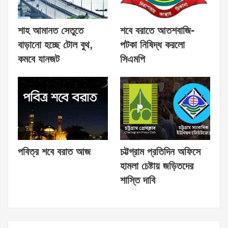
শাহ আমানত সেতুতে
শবে বরাতে আতশবাজি-
বাড়ানো হচ্ছে টোল বুথ,
পটকা নিষিদ্ধ করলো
কমবে যানজট
সিএমপি
পবিত্র শবে বরাত আজ
চট্টগ্রাম প্রতিদিন অফিসে
হামলা চেষ্টায় জড়িতদের
শাস্তি দাবি