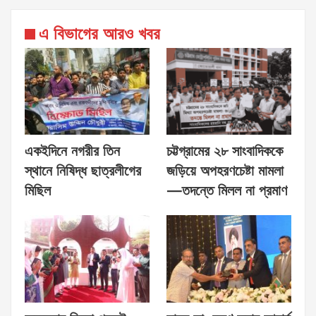
এ বিভাগের আরও খবর
একইদিনে নগরীর তিন
চট্টগ্রামের ২৮ সাংবাদিককে
স্থানে নিষিদ্ধ ছাত্রলীগের
জড়িয়ে অপহরণচেষ্টা মামলা
মিছিল
—তদন্তে মিলল না প্রমাণ