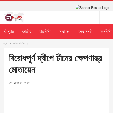
চট্টগ্রাম
জাতীয়
রাজনীতি
সারাদেশ
বন্দর নগরী
অর্থনীতি
হোম
আন্তর্জাতিক
বিরোধপূর্ণ দ্বীপে চীনের ক্ষেপণাস্ত্র
মোতায়েন
On
ফেব্রু ১৭, ২০১৬