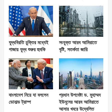
যুদ্ধবিরতি চুক্তির মধ্যেই
সংযুক্ত আরব আমিরাতে
গাজায় যুদ্ধ শুরুর হুমকি
বৃষ্টি, সতর্কতা জারি
বাংলাদেশ নিয়ে যা বললেন
প্রধান উপদেষ্টা ড. মুহাম্মদ
ডোনাল্ড ট্রাম্প
ইউনূসের আরব আমিরাতে
আসার খবরে উদ্বেলিত