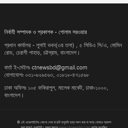
নির্বাহী সম্পাদক ও প্রকাশক - গোলাম সরওয়ার
প্রধান কার্যালয় - লুসাই ভবন(৩য় তলা) , ৫ সিডিএ সি/এ, মোমিন
রোড, চেরাগী পাহাড়, চট্টগ্রাম, বাংলাদেশ।
বার্তা ই-মেইলঃ ctnewsbd@gmail.com
যোগাযোগঃ ০৩১-৬২৬৫৬৩, ০১৮১৮-৪৭১৫৬৮
ঢাকা অফিসঃ ১০৫ ফকিরাপুল, মালেক মার্কেট, ঢাকা-১০০০,
বাংলাদেশ।
© এই ওয়েবসাইটের কোনো লেখা বা ছবি অনুমতি ছাড়া নকল করা বা অন্য কোথাও প্রকাশ
করা সম্পূর্ণ বেআইনি। সকল স্বত্ব
www.ctnewsbd.com
কর্তৃক সংরক্ষিত