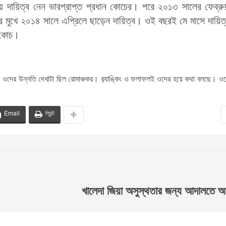
ায় দায়িত্ব নেন ভারপ্রাপ্ত প্রধান কোচের। পরে ২০১৩ সালের ফেব্রু
র মুখে ২০১৪ সালে এপ্রিলে ছাড়েন দায়িত্ব। ওই বছরই মে মাসে দায়িত
র কোচ।
দের উন্নতি দেখাটা ছিল রোমাঞ্চকর। র‌্যাঙ্কিং ও ফলাফলই ওদের হয়ে কথা বলছে। ওদে
Email
প্রিন্ট
খালেদা জিয়া অসুস্থতার জন্য আদালতে 