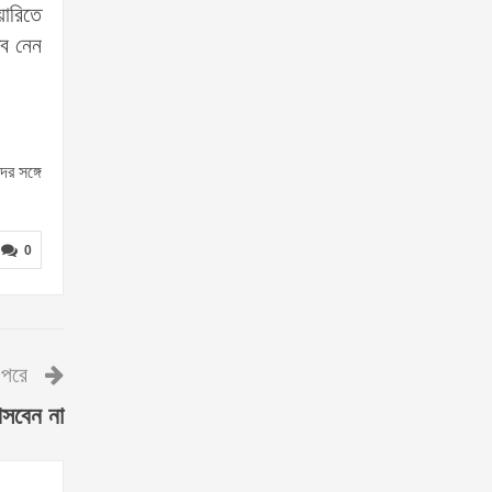
য়ারিতে
্ব নেন
র সঙ্গে
0
পরে
আসবেন না