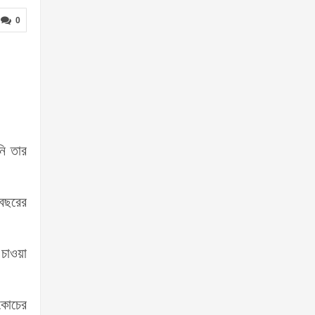
0
নি তার
 বছরের
 চাওয়া
 কোচের