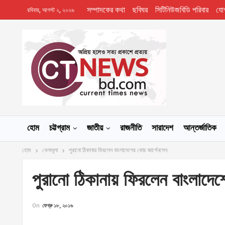
সম্পাদকের কথা
ছবিঘর
সিটিনিউজবিডি পরিবার
যো
রবিবার, আগস্ট ২, ২০২৬
হোম
চট্টগ্রাম
জাতীয়
রাজনীতি
সারাদেশ
আন্তর্জাতিক
হোম
খেলাধূলা
পুরানো ঠিকানায় ফিরলেন বাংলাদেশের কোচ জার্গেনসেন
পুরানো ঠিকানায় ফিরলেন বাংলাদেশ
On
ফেব্রু ১৮, ২০১৬