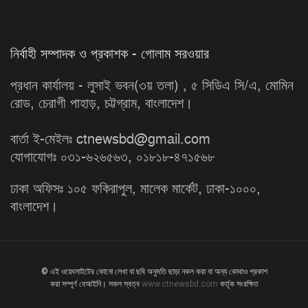
নির্বাহী সম্পাদক ও প্রকাশক - গোলাম সরওয়ার
প্রধান কার্যালয় - লুসাই ভবন(৩য় তলা) , ৫ সিডিএ সি/এ, মোমিন
রোড, চেরাগী পাহাড়, চট্টগ্রাম, বাংলাদেশ।
বার্তা ই-মেইলঃ ctnewsbd@gmail.com
যোগাযোগঃ ০৩১-৬২৬৫৬৩, ০১৮১৮-৪৭১৫৬৮
ঢাকা অফিসঃ ১০৫ ফকিরাপুল, মালেক মার্কেট, ঢাকা-১০০০,
বাংলাদেশ।
© এই ওয়েবসাইটের কোনো লেখা বা ছবি অনুমতি ছাড়া নকল করা বা অন্য কোথাও প্রকাশ
করা সম্পূর্ণ বেআইনি। সকল স্বত্ব
www.ctnewsbd.com
কর্তৃক সংরক্ষিত