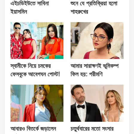
এইচডিইউতে সাবিনা
শুনে যে প্রতিক্রিয়া হলো
ইয়াসমিন
শাহরুখের
স্বামীকে নিয়ে চমকের
আমার সারাক্ষণই ভূমিকম্প
ফেসবুকে আবেগঘন পোস্ট!
ফিল হয়: পরীমণি
আবারও বিতর্কে জড়ালেন
চতুর্থবারের মতো সংসার