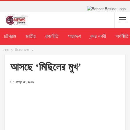
চট্টগ্রাম
জাতীয়
রাজনীতি
সারাদেশ
বন্দর নগরী
অর্থনীতি
হোম
বিনোদন জগৎ
আসছে ‘মিছিলের মুখ’
On
ফেব্রু ১৮, ২০১৬