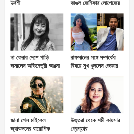
উর্বশী
ভাঙল জেনিফার লোপেজের
না ফেরার দেশে পাড়ি
রাফসানের সঙ্গে সম্পর্কের
জমালেন অভিনেত্রী অঞ্জনা
বিষয়ে মুখ খুললেন জেফার
জানা গেল মাইকেল
উত্তরা থেকে শমী কায়সার
জ্যাকসনের বায়োপিক
গ্রেপ্তার