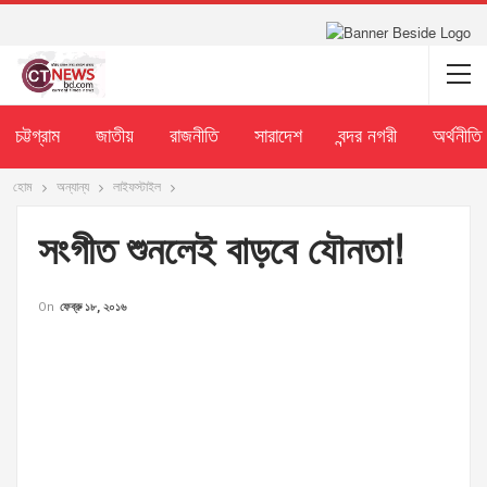
চট্টগ্রাম
জাতীয়
রাজনীতি
সারাদেশ
বন্দর নগরী
অর্থনীতি
হোম
অন্যান্য
লাইফস্টাইল
সংগীত শুনলেই বাড়বে যৌনতা!
On
ফেব্রু ১৮, ২০১৬