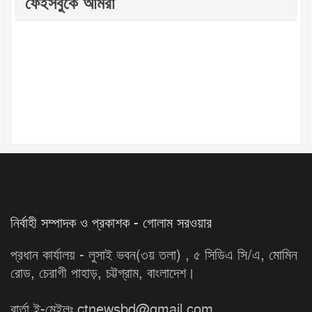
ফেইসবুকে আমরা
নির্বাহী সম্পাদক ও প্রকাশক - গোলাম সরওয়ার
প্রধান কার্যালয় - লুসাই ভবন(৩য় তলা) , ৫ সিডিএ সি/এ, মোমিন
রোড, চেরাগী পাহাড়, চট্টগ্রাম, বাংলাদেশ।
বার্তা ই-মেইলঃ ctnewsbd@gmail.com