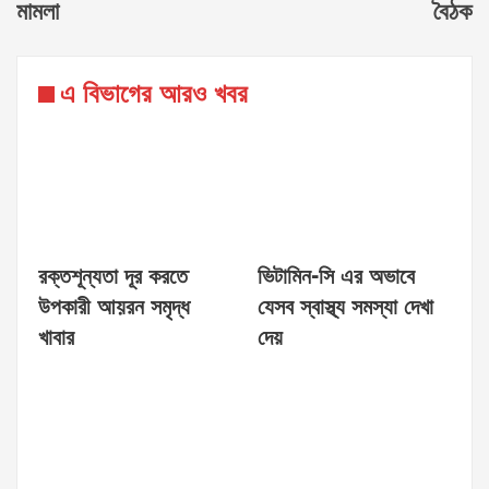
মামলা
বৈঠক
এ বিভাগের আরও খবর
রক্তশূন্যতা দূর করতে
ভিটামিন-সি এর অভাবে
উপকারী আয়রন সমৃদ্ধ
যেসব স্বাস্থ্য সমস্যা দেখা
খাবার
দেয়