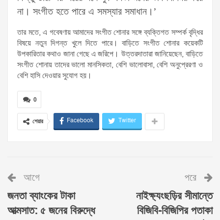
না। সংগীত হতে পারে এ সমস্যার সমাধান।’
তার মতে, এ গবেষণায় আমাদের সংগীত শোনার সঙ্গে ব্যক্তিগত সম্পর্ক বৃদ্ধির
বিষয়ে নতুন দিগন্ত খুলে দিতে পারে। বাড়িতে সংগীত শোনার কয়েকটি
উপকারিতার কথাও জানা গেছে এ জরিপে। উত্তরদাতারা জানিয়েছেন, বাড়িতে
সংগীত শোনায় তাদের ভালো মানসিকতা, বেশি ভালোবাসা, বেশি অনুপ্রেরণা ও
বেশি হাসি দেওয়ার সুযোগ হয়।
0
Facebook
Twitter
শেয়ার
আগে
পরে
জনতা ব্যাংকের টাকা
নাইক্ষ্যংছড়ির সীমান্তে
আত্মসাত: ৫ জনের বিরুদ্ধে
বিজিবি-বিজিপির পতাকা