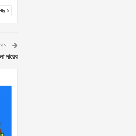
0
পরে
মলা দায়ের