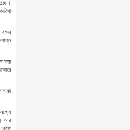
হচ্ছে।
কাবিখা
ন গমের
্ধান্ত
্দ করা
বাজারে
 এলাকা
ক্ষ্যে
য়। আর
র্থাৎ