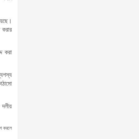
হয়েছে।
ন করার
দ করা
্যশস্য
কাঠামো
ন দলীয়
োগ করলে