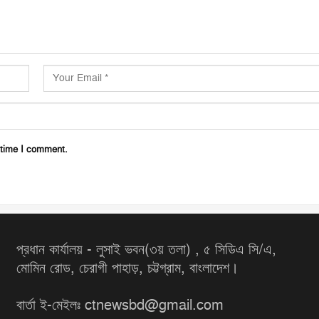
 time I comment.
প্রধান কার্যালয় - লুসাই ভবন(৩য় তলা) , ৫ সিডিএ সি/এ,
মোমিন রোড, চেরাগী পাহাড়, চট্টগ্রাম, বাংলাদেশ।
বার্তা ই-মেইলঃ ctnewsbd@gmail.com