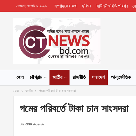
সম্পাদকের কথা
ছবিঘর
সিটিনিউজবিডি পরিবার
য
সোমবার, আগস্ট ৩, ২০২৬
হোম
চট্টগ্রাম
জাতীয়
রাজনীতি
সারাদেশ
আন্তর্জাতিক
হোম
জাতীয়
গমের পরিবর্তে টাকা চান সাংসদরা
গমের পরিবর্তে টাকা চান সাংসদরা
On
ফেব্রু ১৯, ২০১৬