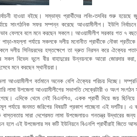
্বাচনী হাওয়া বইছে। সম্ভাব্য প্রার্থীদের লবিং-তদবির শুরু হয়েছে 
র্যায়ে সাংগঠনিক সফর সম্পন্ন করেছে আওয়ামীলীগ। ইউপি নির্বাচনে
ক প্রভাব ফেলবে বলে মনে করছেন সকলে। আওয়ামীলীগ সরকার গত ৭ বছর
াড়া-মহল্লা পর্যায়ে সকলকে দলীয় মনোনীত প্রার্থীকে নৌকা প্রতীকে
াকলে দলীয় সিনিয়রদের হস্তক্ষেপে তা দ্রুত নিরসন করে ঐক্যের পত
র সকল বিভেদ ভুলে বীর বাহাদুরের উন্নয়নকে আরো জোরদার করা,
সেবে মনে করছেন স্থানীয়রা।
েলা আওয়ামীলীগ বর্তমানে অনেক বেশি ঐক্যের পরিচয় দিচ্ছে। সম্প্র
ানুয়ারি লামা উপজেলা আওয়ামীলীগের সভাপতি সেক্রেটারী ও অংগ সংগঠন 
ানাগেছে। এদিকে থেমে নেই বিএনপিও, একক প্রার্থী দিয়ে জয় ছিনিয়
ূল পর্যায়ে জনমত জরিপের বিষয়টি প্রকাশ পাচ্ছেনা এই দলটির। এ ব
বাস্তবতায় সারা দেশেরমত লামা উপজেলায়ও গনতন্ত্র উদ্ধারের জন্য
ির্বাচন হলে এই উপজেলার সব কটি ইউনিয়নে বিএনপি প্রার্থীরাই জিতে আ