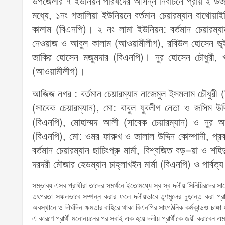
উপজেলার ৭ ইউনিয়ন পরিষদের আসন্ন নির্বাচনে প্রায় ২ ডজন
মধ্যে, ১নং গজালিয়া ইউনিয়নে বর্তমান চেয়ারম্যান বাথোয়াই
কালাম (বিএনপি)। ২ নং লামা ইউনিয়ন: বর্তমান চেয়ারম্যান
নেওয়াজ ও আবুল কালাম (আওয়ামীলীগ), রবিউল হোসেন ভুইয়া,
জাকির হোসেন মজুমদার (বিএনপি)। নুর হোসেন চৌধুরী, খা
(আওয়ামীলীগ)।
আজিজ নগর : বর্তমান চেয়ারম্যান নাজেমুল ইসমলাম চৌধুরী 
(সাবেক চেয়ারম্যান), মো: বাবুল যুবলীগ নেতা ও জসিম উদ্
(বিএনপি), মোহাম্মদ আলী (সাবেক চেয়ারম্যান) ও নুর 
(বিএনপি), মো: ওমর ফারুখ ও জালাল উদ্দিন কোম্পানী, 
বর্তমান চেয়ারম্যান ছাচিংপ্রু মার্মা, বিশ্বজিত বড়–য়া ও 
দরদরী মৌজার হেডম্যান চাহ্লাখইন মার্মা (বিএনপি) ও পার্বত্
সম্ভাব্য এসব প্রার্থীরা তাদের সমর্থনে ইতোমধ্যে স্ব-স্ব দলীয় সিনিয়িরদে
তৎপরতা সফলভাবে সম্পন্ন করার ফলে দলীয়ভাবে তৃণমুলের চুড়ান্ত করা প্রা
অবস্থানে ও দীর্ঘদিন ক্ষমতার বাহিরে থাকা বিএনপির সাংগঠনিক কর্মকান্ডও চাঙ
এ কারণে প্রার্থী মনোনয়নের পর সবাই এক হয়ে দলীয় প্রার্থীকে জয়ী করাবেন এম