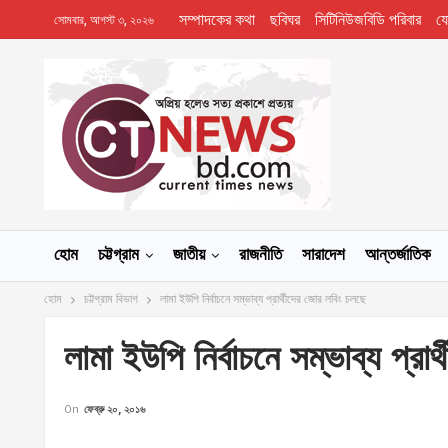
সম্পাদকের কথা
ছবিঘর
সিটিনিউজবিডি পরিবার
য
সোমবার, আগস্ট ৩, ২০২৬
হোম
চট্টগ্রাম
জাতীয়
রাজনীতি
সারাদেশ
আন্তর্জাতিক
হোম
চট্টগ্রাম বিভাগ
লামা ইউপি নির্বাচনে সম্ভাব্য প্রার্থীদের জোর লবিং চলছে
লামা ইউপি নির্বাচনে সম্ভাব্য প্রা
On
ফেব্রু ২০, ২০১৬