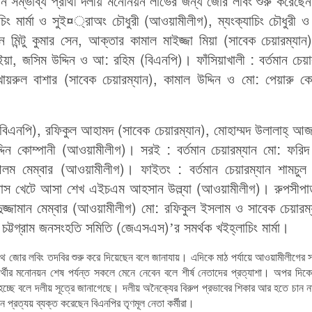
 সম্ভাব্য প্রার্থী দলীয় মনোনয়ন লাভের জন্য জোর লবিং শুরু করেছ
চিং মার্মা ও সুই¤্রাঅং চৌধুরী (আওয়ামীলীগ), ম্যংক্যাচিং চৌধুরী 
 মিন্টু কুমার সেন, আক্তার কামাল মাইজ্জা মিয়া (সাবেক চেয়ারম্যান
 জসিম উদ্দিন ও আ: রহিম (বিএনপি)। ফাঁসিয়াখালী : বর্তমান চেয়া
য়রুল বাশার (সাবেক চেয়ারম্যান), কামাল উদ্দিন ও মো: পেয়ারু কো
(বিএনপি), রফিকুল আহামদ (সাবেক চেয়ারম্যান), মোহাম্মদ উলালাহ্ আজ
দিন কোম্পানী (আওয়ামীলীগ)। সরই : বর্তমান চেয়ারম্যান মো: ফরিদ 
আলম মেম্বার (আওয়ামীলীগ)। ফাইতং : বর্তমান চেয়ারম্যান শামচু
প্রবাস খেটে আসা শেখ এইচএম আহসান উল্ল্যা (আওয়ামীলীগ)। রুপসীপ
শহিদুজ্জামান মেম্বার (আওয়ামীলীগ) মো: রফিকুল ইসলাম ও সাবেক চেয়ারম
য চট্টগ্রাম জনসংহতি সমিতি (জেএসএস)’র সমর্থক খইহ্লাচিং মার্মা।
র সাথে জোর লবিং তদবির শুরু করে দিয়েছেন বলে জানাযায়। এদিকে মাঠ পর্যায়ে আওয়ামীলীগের 
র্থীর মনোনয়ন শেষ পর্যন্ত সকলে মেনে নেবেন বলে শীর্ষ নেতাদের প্রত্যাশা। অপর দিকে
্গা হচ্ছে বলে দলীয় সূত্রে জানাগেছে। দলীয় অনৈক্যের বিরুপ প্রভাবের শিকার আর হতে চান 
ন প্রত্যয় ব্যক্ত করেছেন বিএনপির তৃণমূল নেতা কর্মীরা।