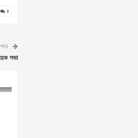
0
পরে
িষয়ক সভা