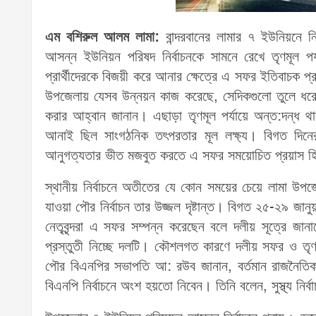
এম বশিরুল আলম লামা:
বান্দরবানের লামার ৭ ইউনিয়নে নির
আসন্ন ইউনিয়ন পরিষদ নির্বাচনকে সামনে রেখে তৃণমূল প
প্রার্থীদেরকে বিজয়ী করে আনার ক্ষেত্রে এ সফর ইতিবাচ
উপজেলায় যেসব উন্নয়ন কাজ করেছে, সেদিকগুলো তুলে ধরে প
করার আহ্বান জানান। এছাড়া তৃণমূল পর্যায়ে অন্ত:দন্ধ থ
আনাই ছিল সাংগঠনিক তৎপরতার মূল লক্ষ্য। বিগত দিনে
আনুগত্যতার ভীত মজবুত করতে এ সফর সময়োচিত প্রয়াস হি
স্থানীয় নির্বাচনে অতীতের যে কোন সময়ের চেয়ে লামা উপজ
যাওয়া পৌর নির্বাচন তার উজ্জল দৃষ্টান্ত। বিগত ২৫-২৯ জ
নেতৃবৃন্দরা এ সফর সম্পন্ন করেছেন বলে দলীয় সূত্রে জ
প্রস্তুতী নিচ্ছে দলটি। কৌশলগত কারণে দলীয় সফর ও তৃণম
পৌর বিএনপির সভাপতি আ: রউব জানান, বর্তমান রাজনৈতিক 
বিএনপি নির্বাচনে অংশ হয়তো নিবেন। তিনি বলেন, সুস্থ্য ন