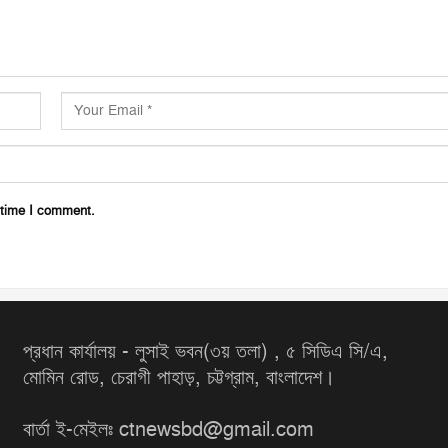
 time I comment.
প্রধান কার্যালয় - লুসাই ভবন(৩য় তলা) , ৫ সিডিএ সি/এ,
মোমিন রোড, চেরাগী পাহাড়, চট্টগ্রাম, বাংলাদেশ।
বার্তা ই-মেইলঃ ctnewsbd@gmail.com