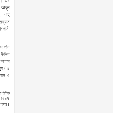
েন। এর
ও আবুল
), শাহ
রম্যান
ম্পানী
ম খাঁন
উদ্দিন
ল আলম
াড়া ঃ
্যান ও
সাগঠনিক
 বিরোধী
না তারা।