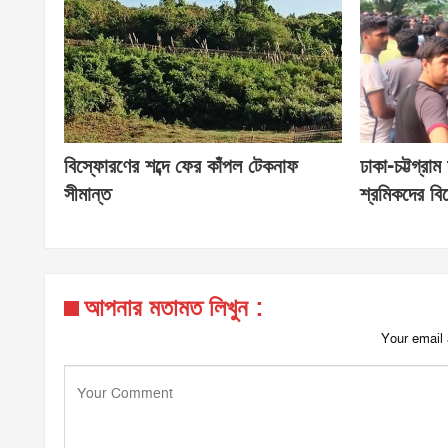
বিস্ফোরণের শব্দে ফের কাঁপল টেকনাফ
ঢাকা-চট্টগ্র
সীমান্ত
শ্রমিকদের বিক
আপনার মতামত লিখুন :
Your email 