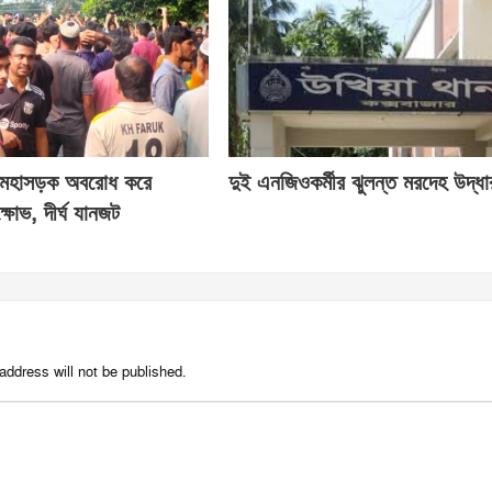
াম মহাসড়ক অবরোধ করে
দুই এনজিওকর্মীর ঝুলন্ত মরদেহ উদ্ধা
্ষোভ, দীর্ঘ যানজট
address will not be published.