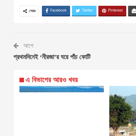
Facebook
Twitter
Pinterest
শেয়ার
আগে
প্রথমদিনেই ‘নীরজা’র ঘরে পাঁচ কোটি
এ বিভাগের আরও খবর