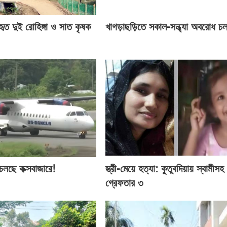
ত দুই রোহিঙ্গা ও সাত কৃষক
খাগড়াছড়িতে সকাল-সন্ধ্যা অবরোধ চ
চলছে কক্সবাজারে!
স্ত্রী-মেয়ে হত্যা: কুতুবদিয়ায় স্বামীসহ
গ্রেফতার ৩