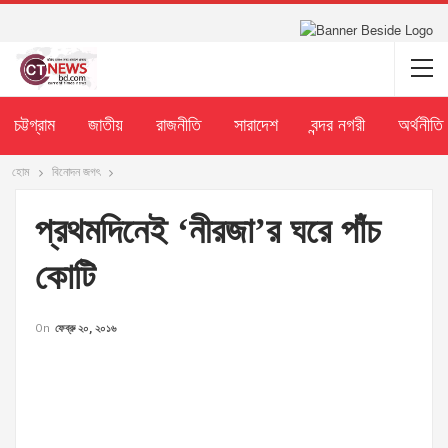
চট্টগ্রাম
জাতীয়
রাজনীতি
সারাদেশ
বন্দর নগরী
অর্থনীতি
হোম
বিনোদন জগৎ
প্রথমদিনেই ‘নীরজা’র ঘরে পাঁচ
কোটি
On
ফেব্রু ২০, ২০১৬