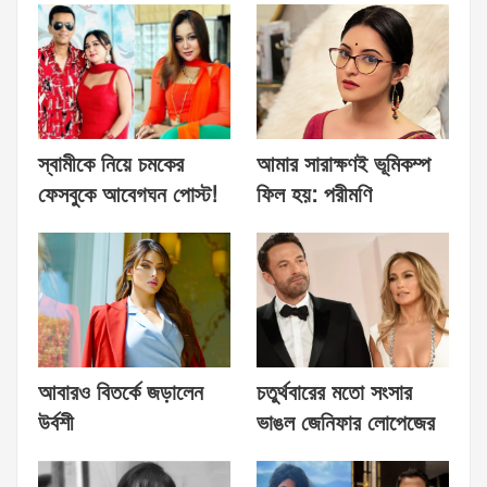
স্বামীকে নিয়ে চমকের
আমার সারাক্ষণই ভূমিকম্প
ফেসবুকে আবেগঘন পোস্ট!
ফিল হয়: পরীমণি
আবারও বিতর্কে জড়ালেন
চতুর্থবারের মতো সংসার
উর্বশী
ভাঙল জেনিফার লোপেজের