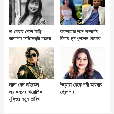
না ফেরার দেশে পাড়ি
রাফসানের সঙ্গে সম্পর্কের
জমালেন অভিনেত্রী অঞ্জনা
বিষয়ে মুখ খুললেন জেফার
জানা গেল মাইকেল
উত্তরা থেকে শমী কায়সার
জ্যাকসনের বায়োপিক
গ্রেপ্তার
মুক্তির নতুন তারিখ