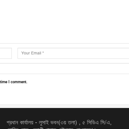
 time I comment.
প্রধান কার্যালয় - লুসাই ভবন(৩য় তলা) , ৫ সিডিএ সি/এ,