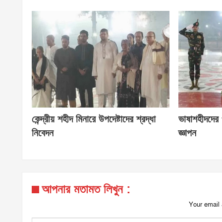
কেন্দ্রীয় শহীদ মিনারে উপদেষ্টাদের শ্রদ্ধা
ভাষাশহীদদের প
নিবেদন
জ্ঞাপন
আপনার মতামত লিখুন :
Your email 