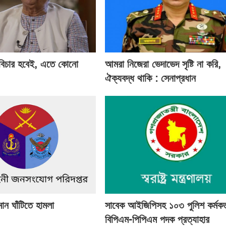
 বিচার হবেই, এতে কোনো
আমরা নিজেরা ভেদাভেদ সৃষ্টি না করি,
ঐক্যবদ্ধ থাকি : সেনাপ্রধান
মান ঘাঁটিতে হামলা
সাবেক আইজিপিসহ ১০৩ পুলিশ কর্মকর্
বিপিএম-পিপিএম পদক প্রত্যাহার