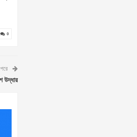
0
পরে
াশ উদ্ধার