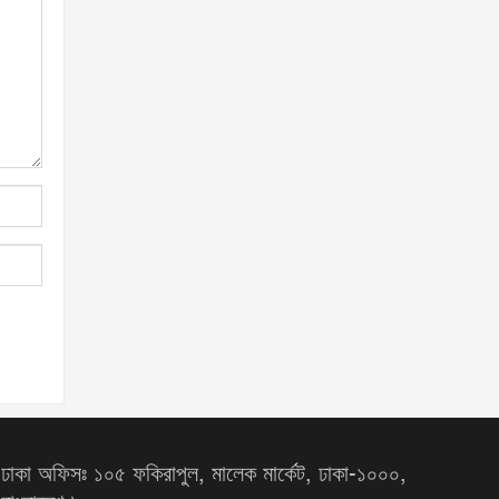
ঢাকা অফিসঃ ১০৫ ফকিরাপুল, মালেক মার্কেট, ঢাকা-১০০০,