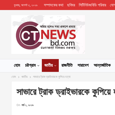
সম্পাদকের কথা
ছবিঘর
সিটিনিউজবিডি পরিবার
যো
বুধবার, আগস্ট ৫, ২০২৬
হোম
চট্টগ্রাম
জাতীয়
রাজনীতি
সারাদেশ
আন্তর্জাতিক
হোম
জাতীয়
সাভারে ট্রাক ড্রাইভারকে কুপিয়ে হত্যা
সাভারে ট্রাক ড্রাইভারকে কুপিয়ে 
On
মার্চ ১, ২০১৬