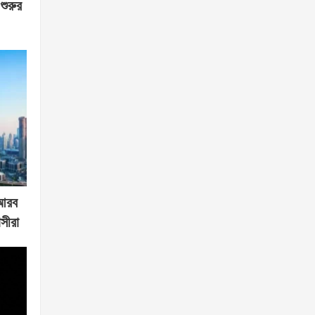
শুরুর
 আরব
সীরা