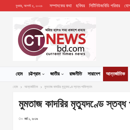
সম্পাদকের কথা
ছবিঘর
সিটিনিউজবিডি পরিবার
যো
বুধবার, আগস্ট ৫, ২০২৬
হোম
চট্টগ্রাম
জাতীয়
রাজনীতি
সারাদেশ
আন্তর্জাতিক
হোম
আন্তর্জাতিক
মুমতাজ কাদরির মৃত্যুদণ্ডে স্তব্ধ পাকিস্তান
মুমতাজ কাদরির মৃত্যুদণ্ডে স্তব্ধ
On
মার্চ ১, ২০১৬