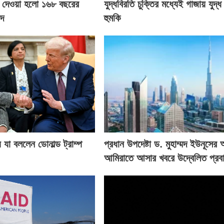
য়ে দেওয়া হলো ১৬৮ বছরের
যুদ্ধবিরতি চুক্তির মধ্যেই গাজায় যুদ্ধ 
িদ
হুমকি
 যা বললেন ডোনাল্ড ট্রাম্প
প্রধান উপদেষ্টা ড. মুহাম্মদ ইউনূসের
আমিরাতে আসার খবরে উদ্বেলিত প্রবা