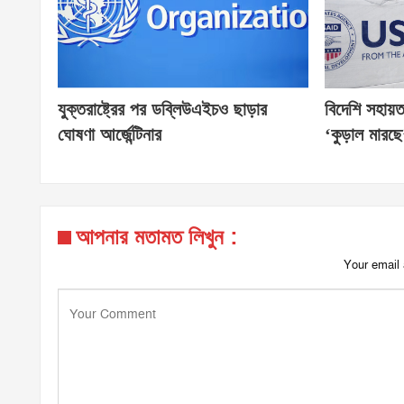
যুক্তরাষ্ট্রের পর ডব্লিউএইচও ছাড়ার
বিদেশি সহায়
ঘোষণা আর্জেন্টিনার
‘কুড়াল মারছ
আপনার মতামত লিখুন :
Your email 