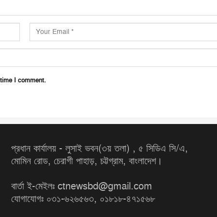
 time I comment.
প্রধান কার্যালয় - লুসাই ভবন(৩য় তলা) , ৫ সিডিএ সি/এ,
মোমিন রোড, চেরাগী পাহাড়, চট্টগ্রাম, বাংলাদেশ।
বার্তা ই-মেইলঃ ctnewsbd@gmail.com
যোগাযোগঃ ০৩১-৬২৬৫৬৩, ০১৮১৮-৪৭১৫৬৮