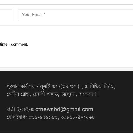
 time I comment.
প্রধান কার্যালয় - লুসাই ভবন(৩য় তলা) , ৫ সিডিএ সি/এ,
মোমিন রোড, চেরাগী পাহাড়, চট্টগ্রাম, বাংলাদেশ।
বার্তা ই-মেইলঃ ctnewsbd@gmail.com
যোগাযোগঃ ০৩১-৬২৬৫৬৩, ০১৮১৮-৪৭১৫৬৮