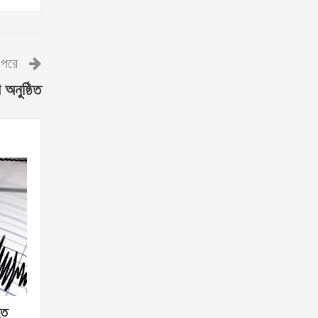
পরে
অনুষ্ঠিত
ূত