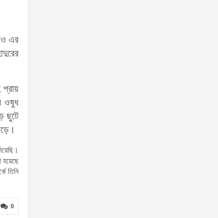
াঁও এর
াদুরের
 প্রায়
র ওষুধ
ে ছুটে
 পড়ে।
দিয়েছি।
া হয়েছে
কে তিনি
0