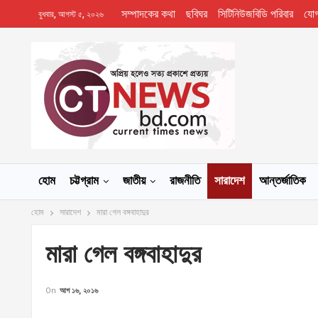
সম্পাদকের কথা
ছবিঘর
সিটিনিউজবিডি পরিবার
যো
বুধবার, আগস্ট ৫, ২০২৬
হোম
চট্টগ্রাম
জাতীয়
রাজনীতি
সারাদেশ
আন্তর্জাতিক
হোম
সারাদেশ
মারা গেল বঙ্গবাহাদুর
মারা গেল বঙ্গবাহাদুর
On
আগ ১৬, ২০১৬