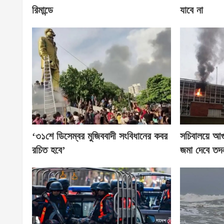
রিমান্ডে
যাবে না
‘৩১শে ডিসেম্বর মুজিববাদী সংবিধানের কবর
সচিবালয়ে আ
রচিত হবে’
জমা দেবে তদন