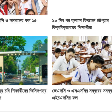
সসি ও সমমানের ফল ১৫
৯০ দিন পর ক্লাসে ফিরলেন চট্টগ্রাম
বিশ্ববিদ্যালয়ের শিক্ষার্থীরা
যে চবি শিক্ষার্থীদের জিনিসপত্র
জেএসসি ও এসএসসির নম্বরের সমন্ব
শ
এইচএসসির ফল