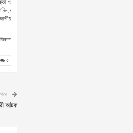
ক্তা ও
িভিন্ন
 জাতীয়
রিচালনা
0
পরে
কারী আটক