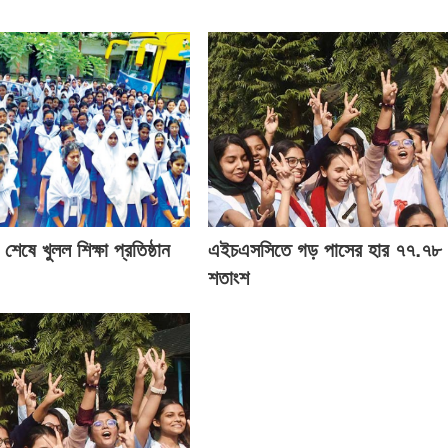
 শেষে খুলল শিক্ষা প্রতিষ্ঠান
এইচএসসিতে গড় পাসের হার ৭৭.৭৮
শতাংশ