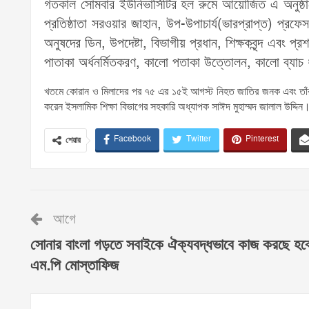
গতকাল সোমবার ইউনিভার্সিটির হল রুমে আয়োজিত এ অনুষ্ঠান
প্রতিষ্ঠাতা সরওয়ার জাহান, উপ-উপাচার্য(ভারপ্রাপ্ত) প্রফ
অনুষদের ডিন, উপদেষ্টা, বিভাগীয় প্রধান, শিক্ষকবৃন্দ এবং প্রশ
পাতাকা অর্ধনর্মিতকরণ, কালো পতাকা উত্তোলন, কালো ব্যা
খতমে কোরান ও মিলাদের পর ৭৫ এর ১৫ই আগস্ট নিহত জাতির জনক এবং তাঁর 
করেন ইসলামিক শিক্ষা বিভাগের সহকারি অধ্যাপক সাঈদ মুহাম্মদ জালাল উদ্দিন
Facebook
Twitter
Pinterest
শেয়ার
আগে
সোনার বাংলা গড়তে সবাইকে ঐক্যবদ্ধভাবে কাজ করছে হব
এম.পি মোস্তাফিজ