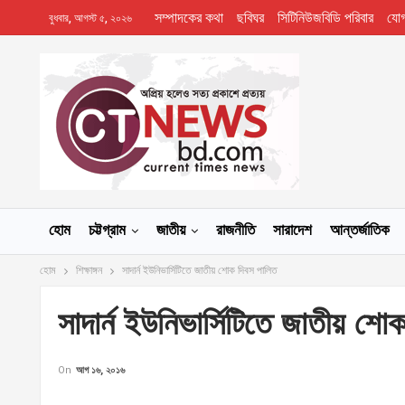
সম্পাদকের কথা
ছবিঘর
সিটিনিউজবিডি পরিবার
যো
বুধবার, আগস্ট ৫, ২০২৬
হোম
চট্টগ্রাম
জাতীয়
রাজনীতি
সারাদেশ
আন্তর্জাতিক
হোম
শিক্ষাঙ্গন
সাদার্ন ইউনিভার্সিটিতে জাতীয় শোক দিবস পালিত
সাদার্ন ইউনিভার্সিটিতে জাতীয় শো
On
আগ ১৬, ২০১৬