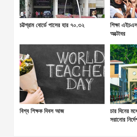
চট্টগ্রাম বোর্ডে পাসের হার ৭০.৩২
শিক্ষা এইচএ
অক্টোবর
বিশ্ব শিক্ষক দিবস আজ
চার দিনের মধ্
সরানোর নির্দে