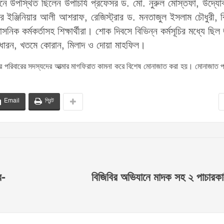
ে উপস্থিত ছিলেন উপাচার্য প্রফেসর ড. মো. নুরুল মোস্তফা, উদ্যো
েসর ইঞ্জিনিয়ার আলী আশরাফ, রেজিস্ট্রার ড. মনতাজুল ইসলাম চৌধুরী, ব
াসনিক কর্মকর্তাসহ শিক্ষার্থীরা। শোক দিবসে বিভিন্ন কর্মসূচির মধ্যে ছিল
চ ধারন, খতমে কোরান, মিলাদ ও দোয়া মাহফিল।
পরিবারের সদস্যদের আত্মার মাগফিরাত কামনা করে বিশেষ মোনাজাত করা হয়। মোনাজাত প
।
Email
প্রিন্ট
ে-
বিজিবির অভিযানে মাদক সহ ২ পাচার