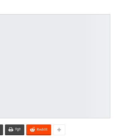
প্রিন্ট
ReddIt