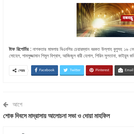
ষ্টাফ রিপোর্টার :
নাশকতার মামলায় বিএনপির চেয়ারম্যান বরকত উল্লাহ বুলুসহ ১৬ নে
সোহেল, শামসুজ্জামান শিমুল বিশ্বাস, আজিজুল বারী হেলাল, শিরিন সুলতানা, কাইয়ুম ক
Facebook
Twitter
Pinterest
Email
শেয়ার
আগে
শোক দিবসে মাদ্রাসায় আলোচনা সভা ও দোয়া মাহফিল