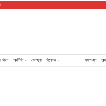
গ
স জীবন
অর্থনীতি
খেলাধূলা
বিনোদন
বিশেষ সংবাদ
গণমাধ্যম
অল্