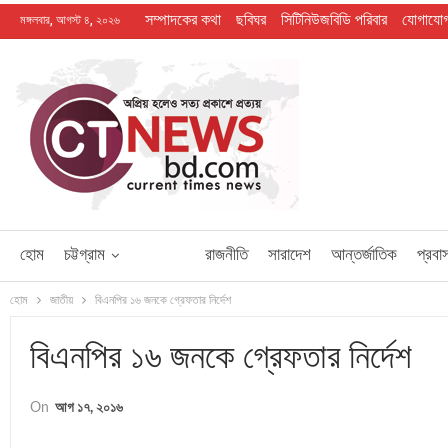
সম্পাদকের কথা
ছবিঘর
সিটিনিউজবিডি পরিবার
যোগাযো
মঙ্গলবার, আগস্ট ৪, ২০২৬
হোম
চট্টগ্রাম
জাতীয়
রাজনীতি
সারাদেশ
আন্তর্জাতিক
প্রবা
হোম
জাতীয়
বিএনপির ১৬ জনকে গ্রেফতার নির্দেশ
বিএনপির ১৬ জনকে গ্রেফতার নির্দেশ
On
আগ ১৭, ২০১৬