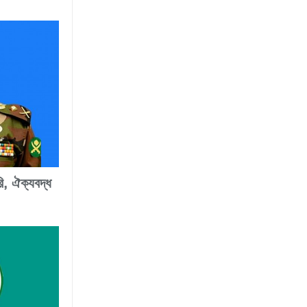
ি, ঐক্যবদ্ধ