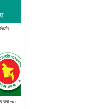
কর্তার
লন করা ৩৩