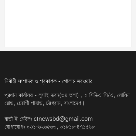
নির্বাহী সম্পাদক ও প্রকাশক - গোলাম সরওয়ার
প্রধান কার্যালয় - লুসাই ভবন(৩য় তলা) , ৫ সিডিএ সি/এ, মোমিন
রোড, চেরাগী পাহাড়, চট্টগ্রাম, বাংলাদেশ।
বার্তা ই-মেইলঃ ctnewsbd@gmail.com
যোগাযোগঃ ০৩১-৬২৬৫৬৩, ০১৮১৮-৪৭১৫৬৮