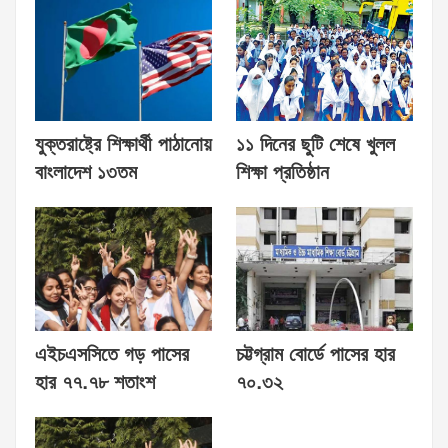
যুক্তরাষ্ট্রে শিক্ষার্থী পাঠানোয়
১১ দিনের ছুটি শেষে খুলল
বাংলাদেশ ১৩তম
শিক্ষা প্রতিষ্ঠান
এইচএসসিতে গড় পাসের
চট্টগ্রাম বোর্ডে পাসের হার
হার ৭৭.৭৮ শতাংশ
৭০.৩২