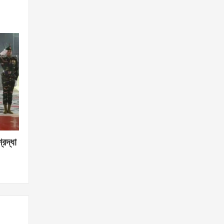
্রদ্ধা