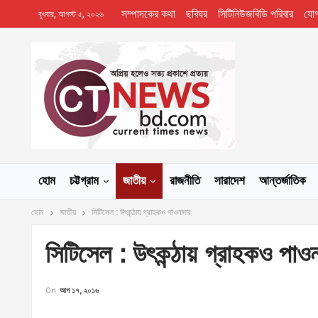
সম্পাদকের কথা
ছবিঘর
সিটিনিউজবিডি পরিবার
যো
বুধবার, আগস্ট ৫, ২০২৬
হোম
চট্টগ্রাম
জাতীয়
রাজনীতি
সারাদেশ
আন্তর্জাতিক
হোম
জাতীয়
সিটিসেল : উৎকন্ঠায় গ্রাহকও পাওনাদার
সিটিসেল : উৎকন্ঠায় গ্রাহকও পাওন
On
আগ ১৭, ২০১৬