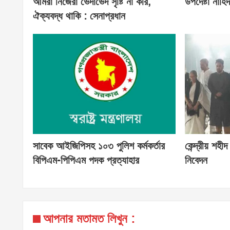
আমরা নিজেরা ভেদাভেদ সৃষ্টি না করি,
উপদেষ্টা নাহ
ঐক্যবদ্ধ থাকি : সেনাপ্রধান
সাবেক আইজিপিসহ ১০৩ পুলিশ কর্মকর্তার
কেন্দ্রীয় শহীদ
বিপিএম-পিপিএম পদক প্রত্যাহার
নিবেদন
আপনার মতামত লিখুন :