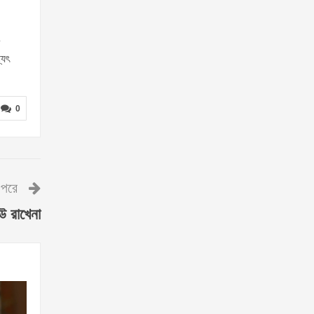
্যৎ
0
পরে
উ রাখেনা