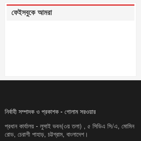
ফেইসবুকে আমরা
নির্বাহী সম্পাদক ও প্রকাশক - গোলাম সরওয়ার
প্রধান কার্যালয় - লুসাই ভবন(৩য় তলা) , ৫ সিডিএ সি/এ, মোমিন
রোড, চেরাগী পাহাড়, চট্টগ্রাম, বাংলাদেশ।