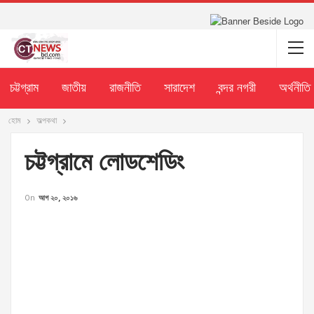
চট্টগ্রাম
জাতীয়
রাজনীতি
সারাদেশ
বন্দর নগরী
অর্থনীতি
হোম
অল্পকথা
চট্টগ্রামে লোডশেডিং
On
আগ ২০, ২০১৬