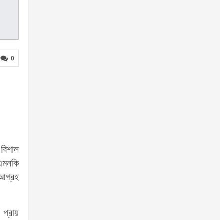
0
 বিশাল
 এমনকি
 আগ্রহ
 প্রায়