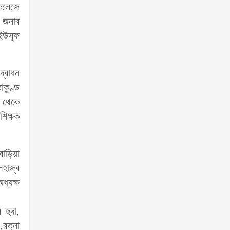
 কলেজে
ক জনাব
 ইউসুফ
দ্বোধন
াকুণ্ড
ল থেকে
শিক্ষক
বাড়িয়া
লহাজ্ব
ধ্যক্ষ
 হুদা,
,রত্না