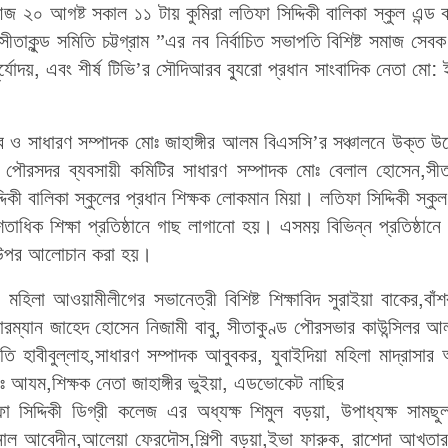
আজ ২০ আগষ্ট সকাল ১১ টায় কুমিরা লতিফা সিদ্দিকী বালিকা স্কুল এন্ড
ীতাকুন্ড সমিতি চট্টগ্রাম ”এর নব নির্বাচিত সভাপতি বিশিষ্ট সমাজ সেব
্যোদয়, এবং শীর্ষ টিভি’র সৌদিআরব ব্যুরো প্রধান সাংবাদিক নেতা মো:
ও সাধারণ সম্পাদক মোঃ জাহাঙ্গীর আলম বিএসসি’র সঞ্চালনে উক্ত উ
ড পৌরসদর ব্যবসায়ী কমিটির সাধারণ সম্পাদক মোঃ বেলাল হোসেন,সীত
ী বালিকা স্কুলের প্রধান শিক্ষক লোকমান মিয়া। লতিফা সিদ্দিকী স্কু
 শতাধিক শিক্ষা প্রতিষ্ঠানে গাছ লাগানো হয়। এসময় বিভিন্ন প্রতিষ্ঠানে 
ের উপর আলোচান করা হয়।
হিলা আওয়ামীলীগের সভানেত্রী বিশিষ্ট শিক্ষাবিদ সুরাইয়া বাকের,বাঁশ
ারম্যান জাহেদ হোসেন নিজামী বাবু, সীতাকুণ্ড পৌরসভার কাউন্সিলর আ
তি হাবীবুল্লাহ,সাধারণ সম্পাদক আবুবকর, যুবাইদিয়া মহিলা মাদ্রাসার অ
 মোঃ আযম,শিক্ষক নেতা জাহাঙ্গীর ভুইয়া, এডভোকেট নাছির
িদ্দিকী ডিগ্রী কলেজ এর অধ্যক্ষ শিমুল বড়য়া, উপাধ্যক্ষ সামছুল
নাল আবেদীন,আলেয়া ফেরদৌস,শিল্পী বড়য়া,ইভা ফারুক, রাশেদা আখতার