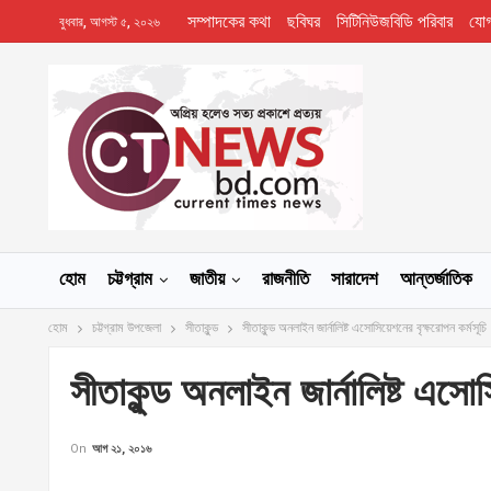
সম্পাদকের কথা
ছবিঘর
সিটিনিউজবিডি পরিবার
যো
বুধবার, আগস্ট ৫, ২০২৬
হোম
চট্টগ্রাম
জাতীয়
রাজনীতি
সারাদেশ
আন্তর্জাতিক
হোম
চট্টগ্রাম উপজেলা
সীতাকুন্ড
সীতাকুন্ড অনলাইন জার্নালিষ্ট এসোসিয়েশনের বৃক্ষরোপন কর্মসূচি
সীতাকুন্ড অনলাইন জার্নালিষ্ট এসোস
On
আগ ২১, ২০১৬