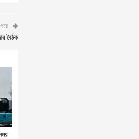
পরে
দার বৈঠক
 সময়