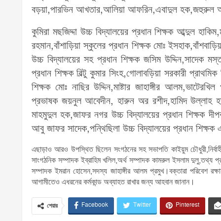
বড়য়া,পারভিন আখতার,আলিয়া আফরিন,এবাদুল হক,জহুরুল
কুমিরা মছজিদ্দা উচ্চ বিদ্যালয়ের প্রধান শিক্ষক আব্দুল হাকিম,
রহমান,বাঁশাড়িয়া স্কুলের প্রধান শিক্ষক মোঃ ইসহাক,বাঁশবাড়ি
উচ্চ বিদ্যালয়ের সহ প্রধান শিক্ষক জসিম উদ্দিন,সাদেক মস্ত
প্রধান শিক্ষক বিল্টু কুমার সিংহ,গোলাবড়িয়া সরকারী প্রাথমি
শিক্ষক মোঃ নাছির উদ্দিন,মাষ্টার জাহাঙ্গীর আলম,ভাটেরখিল প
প্রভাষক জয়নুল আবেদীন, হারুন অর রশীদ,হামিদ উল্লাহ হাট 
মাহমুদুল হক,জাফর নগর উচ্চ বিদ্যালয়ের প্রধান শিক্ষক দীপক
আবু জাফর সাদেক,পন্থিছিলা উচ্চ বিদ্যালয়ের প্রধান শিক্ষক
এছাড়াও আরও উপস্থিত ছিলেন সংগঠনের সহ সভাপতি কাইয়ুম চৌধুরী,নির্বাহী স
সাংগঠনিক সম্পাদক ইব্রাহিম খলিল,অর্থ সম্পাদক কামরুল ইসলাম দুলু,তথ্য প্র
সম্পাদক ইমরান হোসেন,সদস্য জাহাঙ্গীর আলম প্রমুখ।বক্তারা পরিবেশ রক্ষায়
আগামীতেও এধরনের কর্মকান্ড অব্যাহত রাখার জন্য আহবান জানান।
Facebook
Twitter
Pinterest
শেয়ার