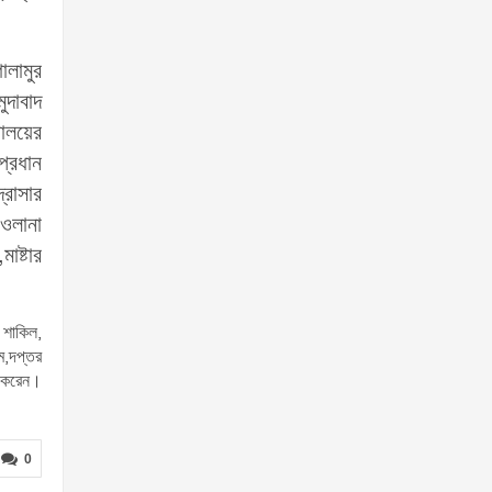
োলামুর
ুদাবাদ
যালয়ের
প্রধান
্রাসার
াওলানা
াষ্টার
 শাকিল,
লম,দপ্তর
া করেন।
0