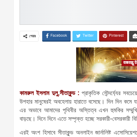
Facebook
Twitter
Pinterest
শেয়ার
কামরুল ইসলাম দুলু,সীতাকুন্ড :
প্রাকৃতিক সৌন্দর্য্যের সবচেয
উপহার মানুষেরই অবহেলায় হারাতে বসেছে। দিন দিন কমে যাচ
এর অভাবে আমাদের পৃথিবীর অস্তিত্ব এখন হুমকির সম্মুখ
বাড়ছে। দিনে দিনে এতে সম্পৃক্ত হচ্ছে সরকারী-বেসরকারী বিভ
এরই অংশ হিসাবে সীতাকুন্ড অনলাইন জার্নালিষ্ট এসোসিয়েশনে