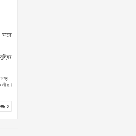
 কাছে
ুদ্ধির
 সদস্য।
ক জীবণে
0