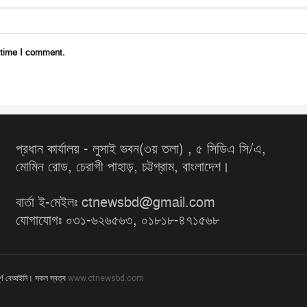
 time I comment.
প্রধান কার্যালয় - লুসাই ভবন(৩য় তলা) , ৫ সিডিএ সি/এ,
মোমিন রোড, চেরাগী পাহাড়, চট্টগ্রাম, বাংলাদেশ।
বার্তা ই-মেইলঃ ctnewsbd@gmail.com
যোগাযোগঃ ০৩১-৬২৬৫৬৩, ০১৮১৮-৪৭১৫৬৮
ূর্ণ বেআইনি। সকল স্বত্ব
www.ctnewsbd.com