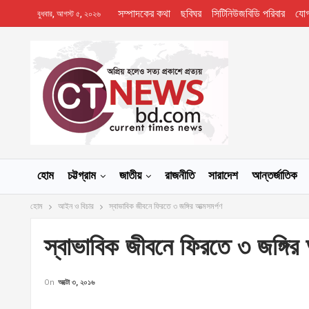
সম্পাদকের কথা
ছবিঘর
সিটিনিউজবিডি পরিবার
যো
বুধবার, আগস্ট ৫, ২০২৬
হোম
চট্টগ্রাম
জাতীয়
রাজনীতি
সারাদেশ
আন্তর্জাতিক
হোম
আইন ও বিচার
স্বাভাবিক জীবনে ফিরতে ৩ জঙ্গির আত্মসমর্পণ
স্বাভাবিক জীবনে ফিরতে ৩ জঙ্গির 
On
অক্টো ৩, ২০১৬