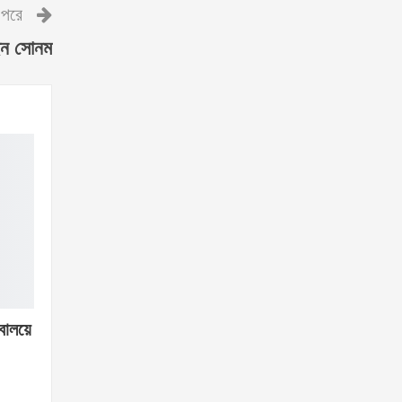
পরে
্ছেন সোনম
বালয়ে