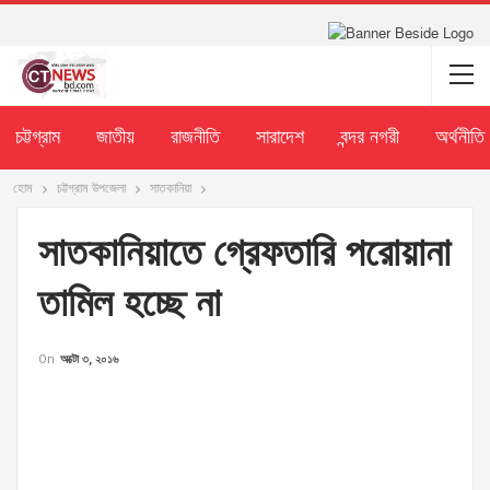
চট্টগ্রাম
জাতীয়
রাজনীতি
সারাদেশ
বন্দর নগরী
অর্থনীতি
হোম
চট্টগ্রাম উপজেলা
সাতকানিয়া
সাতকানিয়াতে গ্রেফতারি পরোয়ানা
তামিল হচ্ছে না
On
অক্টো ৩, ২০১৬