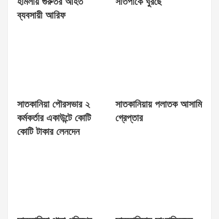
হামলায় গুরুতর আহত
সাতপাকে ঘুরছে
ব্যবসায়ী আরিফ
সাতকানিয়া পৌরসভার ২
সাতকানিয়ায় পলাতক আসামি
কর্মকর্তার একাউন্টে কোটি
গ্রেপ্তার
কোটি টাকার লেনদেন