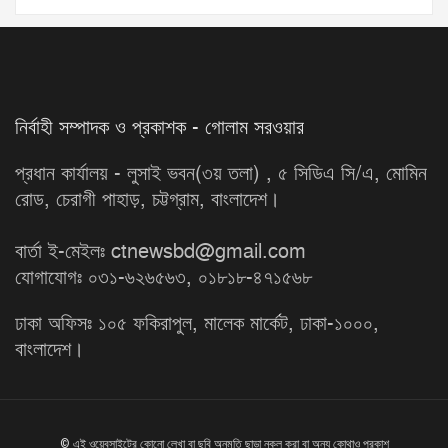
নির্বাহী সম্পাদক ও প্রকাশক - গোলাম সরওয়ার
প্রধান কার্যালয় - লুসাই ভবন(৩য় তলা) , ৫ সিডিএ সি/এ, মোমিন
রোড, চেরাগী পাহাড়, চট্টগ্রাম, বাংলাদেশ।
বার্তা ই-মেইলঃ ctnewsbd@gmail.com
যোগাযোগঃ ০৩১-৬২৬৫৬৩, ০১৮১৮-৪৭১৫৬৮
ঢাকা অফিসঃ ১০৫ ফকিরাপুল, মালেক মার্কেট, ঢাকা-১০০০,
বাংলাদেশ।
© এই ওয়েবসাইটের কোনো লেখা বা ছবি অনুমতি ছাড়া নকল করা বা অন্য কোথাও প্রকাশ