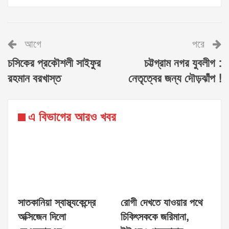
আগে
পরে
চসিকের প্রকৌশলী সাইফুর
চট্টগ্রাম নগর যুবলীগ :
রহমান বরখাস্ত
নেতৃত্বের জন্য দৌড়ঝাঁপ !
এ বিভাগের আরও খবর
সাতকানিয়া স্বাস্থ্যকেন্দ্রে
রোগী দেখতে যাওয়ার পথে
অক্সিজেন দিলো
চিকিৎসককে জরিমানা,