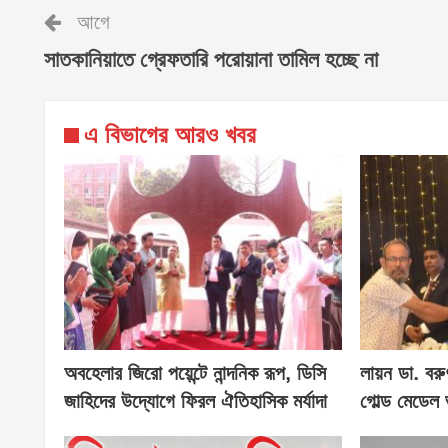
আগে
সাতকানিয়াতে গ্রেফতারি পরোয়ানা তামিল হচ্ছে না
এ বিভাগের আরও খবর
অবহেলার জিরো পয়েন্টে নান্দনিক রূপ, ডিসি
লায়ন ডা. বরু
জাহিদের উদ্যোগে ফিরল ঐতিহাসিক মর্যাদা
গোল্ড মেডেল 