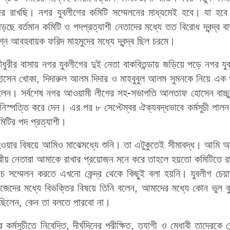
র রাখছি। নগর যুবলীগের কমিটি সম্মেলনের মাধ্যমেই হবে। যা হবে
ছে বর্তমান কমিটি ও পদপ্রত্যাশী নেতাদের মধ্যে তত বিরোধ দ্বন্দ্ব 
্ন আবহবায়ক ফরিদ মাহমুদের মধ্যে দ্বন্দ্ব ছিল চরমে।
ধুরীর বাসায় নগর যুবলীগের দুই নেতা বাকবিতন্ডায় জড়িয়ে পড়ে নগর য
 হোসেন খোকা, দিদারুল আলম দিদার ও মাহবুবুল আলম সুমনকে নিয়ে এক 
ছিলেন। সর্বশেষ নগর আওয়ামী লীগের সহ-সভাপতি আলতাফ হোসেন বাচ্চ
ধ নিস্পত্তি করে দেন। এর পর ৮ সেপ্টেম্বর ঐক্যবদ্ধভাবে কর্মসুচী পাল
িটির পদ প্রত্যাশী।
ি হওয়ার বিষয়ে আমিও মাঝেমধ্যে শুনি। তা এটুকুতেই সীমাবদ্ধ। আমি 
্রীয় নেতারা আমাকে রাখার প্রয়োজন মনে করে তাহলে হয়তো কমিটিতে 
 সম্মেলন করতে এখনো কেন্দ্র থেকে কিছুই বলা হয়নি। যুবলীগ চেয়া
েদের মধ্যে বিভক্তির বিষয়ে তিনি বলেন, আমাদের মধ্যে কোন ভুল বু
ত ছিলেন, কেন তা বলতে পারবো না।
্মসুচীতে নিবেদিত, দীর্ঘদিনের পরীক্ষিত, ত্যাগী ও মেধাবী তাদেরকে কেন