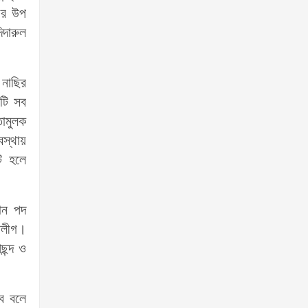
গের উপ
িদারুল
নাছির
িটি সব
ামুলক
বস্থায়
ি হলে
মান পদ
ুবলীগ।
ছন্দ ও
বে বলে