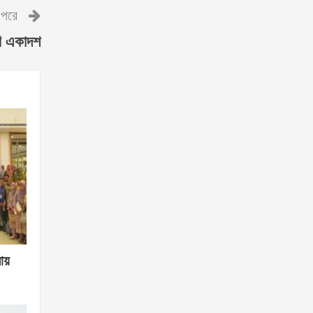
পরে
বি একাদশ
লায়