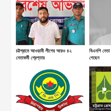
চট্টগ্রামে আওয়ামী লীগের আরও ৪২
বিএনপি নেতা
নেতাকর্মী গ্রেপ্তার
গেছেন