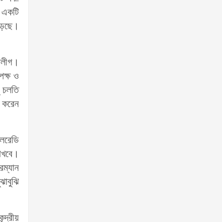
 একটি
বাড়ছে।
ুবলীগ।
পক্ষ ও
ু চলতি
ন করেন
অলরেডি
রাখবে।
রম্যান
ঝাবুঝি
্দ্রীয়