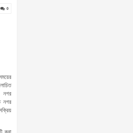
0
 সময়ের
আলোচিত
। নগর
তে নগর
সক্রিয়
টি করা