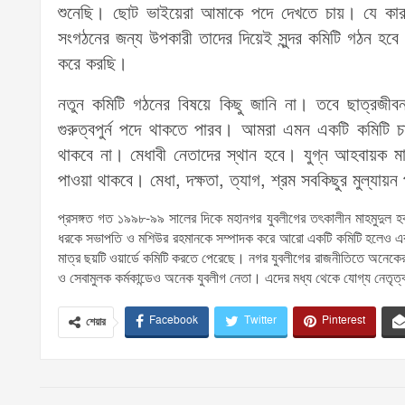
শুনেছি। ছোট ভাইয়েরা আমাকে পদে দেখতে চায়। যে কারন
সংগঠনের জন্য উপকারী তাদের দিয়েই সুন্দর কমিটি গঠন হবে
করে করছি।
নতুন কমিটি গঠনের বিষয়ে কিছু জানি না। তবে ছাত্রজীবন
গুরুত্বপুর্ন পদে থাকতে পারব। আমরা এমন একটি কমিটি চা
থাকবে না। মেধাবী নেতাদের স্থান হবে। যুগ্ন আহবায়ক মা
পাওয়া থাকবে। মেধা, দক্ষতা, ত্যাগ, শ্রম সবকিছুর মুল্যা
প্রসঙ্গত গত ১৯৯৮-৯৯ সালের দিকে মহানগর যুবলীগের তৎকালীন মাহমুদুল হ
ধরকে সভাপতি ও মশিউর রহমানকে সম্পাদক করে আরো একটি কমিটি হলেও এরা
মাত্র ছয়টি ওয়ার্ডে কমিটি করতে পেরেছে। নগর যুবলীগের রাজনীতিতে অনেকের 
ও সেবামুলক কর্মকান্ডেও অনেক যুবলীগ নেতা। এদের মধ্য থেকে যোগ্য নেতৃত
Facebook
Twitter
Pinterest
শেয়ার