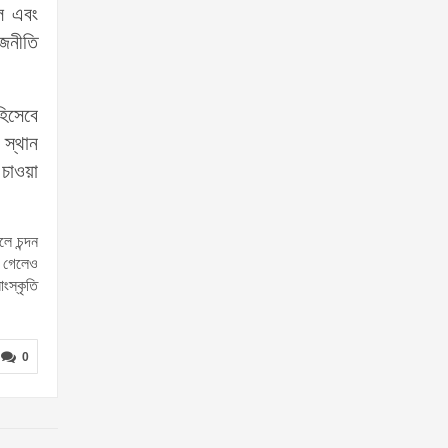
ল এবং
াজনীতি
হিসেবে
 স্থান
 চাওয়া
।
ে চন্দন
ে গেলেও
ংস্কৃতি
0