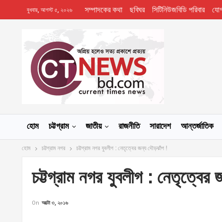
সম্পাদকের কথা
ছবিঘর
সিটিনিউজবিডি পরিবার
যো
বুধবার, আগস্ট ৫, ২০২৬
হোম
চট্টগ্রাম
জাতীয়
রাজনীতি
সারাদেশ
আন্তর্জাতিক
হোম
চট্টগ্রাম নগর
চট্টগ্রাম নগর যুবলীগ : নেতৃত্বের জন্য দৌড়ঝাঁপ !
চট্টগ্রাম নগর যুবলীগ : নেতৃত্বের
On
অক্টো ৩, ২০১৬