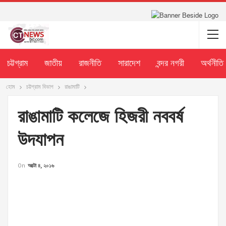
চট্টগ্রাম
জাতীয়
রাজনীতি
সারাদেশ
বন্দর নগরী
অর্থনীতি
হোম
চট্টগ্রাম বিভাগ
রাঙামাটি
রাঙামাটি কলেজে হিজরী নববর্ষ
উদযাপন
On
অক্টো ৪, ২০১৬