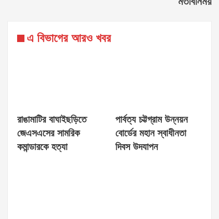
মতবিনিময়
এ বিভাগের আরও খবর
রাঙামাটির বাঘাইছড়িতে
পার্বত্য চট্টগ্রাম উন্নয়ন
জেএসএসের সামরিক
বোর্ডের মহান স্বাধীনতা
কমান্ডারকে হত্যা
দিবস উদযাপন