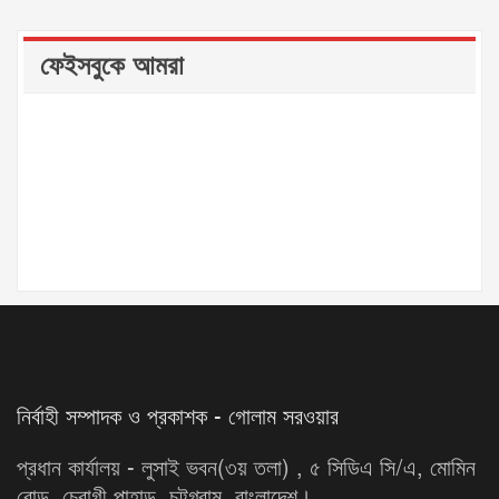
ফেইসবুকে আমরা
নির্বাহী সম্পাদক ও প্রকাশক - গোলাম সরওয়ার
প্রধান কার্যালয় - লুসাই ভবন(৩য় তলা) , ৫ সিডিএ সি/এ, মোমিন
রোড, চেরাগী পাহাড়, চট্টগ্রাম, বাংলাদেশ।