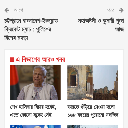
আগে
পরে
চট্টগ্রামে বাংলাদেশ-ইংল্যান্ড
মহাঅষ্টমী ও কুমারী পূজা
ক্রিকেট ম্যাচ : পুলিশের
আজ
বিশেষ মহড়া
এ বিভাগের আরও খবর
শেখ হাসিনার বিচার হবেই,
ভারতে গুঁড়িয়ে দেওয়া হলো
এতে কোনো সন্দেহ নেই
১৬৮ বছরের পুরোনো মসজিদ