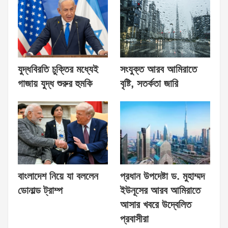
যুদ্ধবিরতি চুক্তির মধ্যেই
সংযুক্ত আরব আমিরাতে
গাজায় যুদ্ধ শুরুর হুমকি
বৃষ্টি, সতর্কতা জারি
বাংলাদেশ নিয়ে যা বললেন
প্রধান উপদেষ্টা ড. মুহাম্মদ
ডোনাল্ড ট্রাম্প
ইউনূসের আরব আমিরাতে
আসার খবরে উদ্বেলিত
প্রবাসীরা