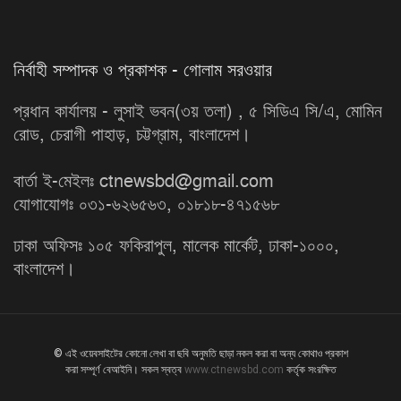
নির্বাহী সম্পাদক ও প্রকাশক - গোলাম সরওয়ার
প্রধান কার্যালয় - লুসাই ভবন(৩য় তলা) , ৫ সিডিএ সি/এ, মোমিন
রোড, চেরাগী পাহাড়, চট্টগ্রাম, বাংলাদেশ।
বার্তা ই-মেইলঃ ctnewsbd@gmail.com
যোগাযোগঃ ০৩১-৬২৬৫৬৩, ০১৮১৮-৪৭১৫৬৮
ঢাকা অফিসঃ ১০৫ ফকিরাপুল, মালেক মার্কেট, ঢাকা-১০০০,
বাংলাদেশ।
© এই ওয়েবসাইটের কোনো লেখা বা ছবি অনুমতি ছাড়া নকল করা বা অন্য কোথাও প্রকাশ
করা সম্পূর্ণ বেআইনি। সকল স্বত্ব
www.ctnewsbd.com
কর্তৃক সংরক্ষিত