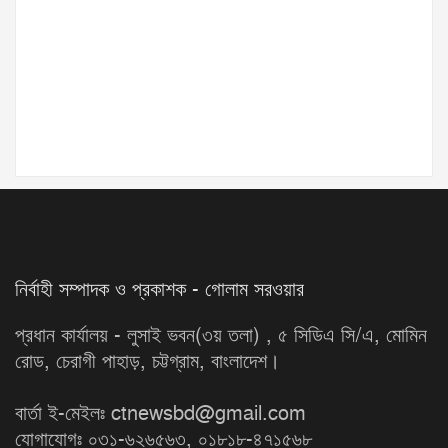
নির্বাহী সম্পাদক ও প্রকাশক - গোলাম সরওয়ার
প্রধান কার্যালয় - লুসাই ভবন(৩য় তলা) , ৫ সিডিএ সি/এ, মোমিন
রোড, চেরাগী পাহাড়, চট্টগ্রাম, বাংলাদেশ।
বার্তা ই-মেইলঃ ctnewsbd@gmail.com
যোগাযোগঃ ০৩১-৬২৬৫৬৩, ০১৮১৮-৪৭১৫৬৮