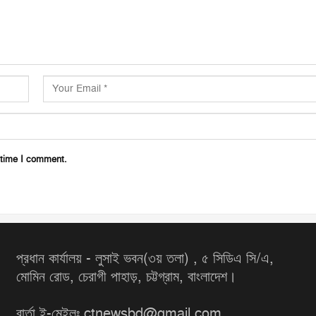
 time I comment.
প্রধান কার্যালয় - লুসাই ভবন(৩য় তলা) , ৫ সিডিএ সি/এ,
মোমিন রোড, চেরাগী পাহাড়, চট্টগ্রাম, বাংলাদেশ।
বার্তা ই-মেইলঃ ctnewsbd@gmail.com