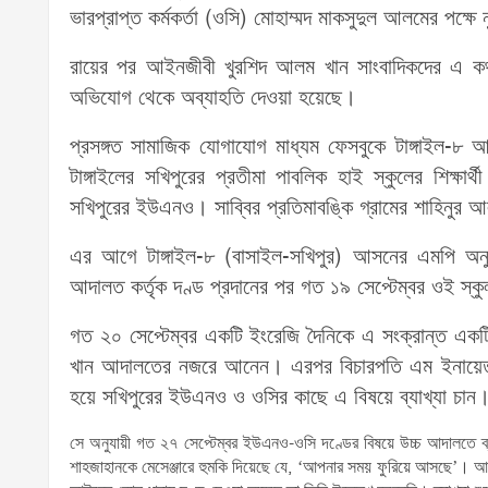
ভারপ্রাপ্ত কর্মকর্তা (ওসি) মোহাম্মদ মাকসুদুল আলমের পক্ষ
রায়ের পর আইনজীবী খুরশিদ আলম খান সাংবাদিকদের এ কথা
অভিযোগ থেকে অব্যাহতি দেওয়া হয়েছে।
প্রসঙ্গত সামাজিক যোগাযোগ মাধ্যম ফেসবুকে টাঙ্গাইল-৮
টাঙ্গাইলের সখিপুরের প্রতীমা পাবলিক হাই স্কুলের শিক্ষার্থ
সখিপুরের ইউএনও। সাব্বির প্রতিমাবঙ্কি গ্রামের শাহিনুর
এর আগে টাঙ্গাইল-৮ (বাসাইল-সখিপুর) আসনের এমপি অনু
আদালত কর্তৃক দণ্ড প্রদানের পর গত ১৯ সেপ্টেম্বর ওই স্কু
গত ২০ সেপ্টেম্বর একটি ইংরেজি দৈনিকে এ সংক্রান্ত এক
খান আদালতের নজরে আনেন। এরপর বিচারপতি এম ইনায়েতুর র
হয়ে সখিপুরের ইউএনও ও ওসির কাছে এ বিষয়ে ব্যাখ্যা চান। একই
সে অনুযায়ী গত ২৭ সেপ্টেম্বর ইউএনও-ওসি দণ্ডের বিষয়ে উচ্চ আদালতে ব্
শাহজাহানকে মেসেঞ্জারে হুমকি দিয়েছে যে, ‘আপনার সময় ফুরিয়ে আসছে’। আর 