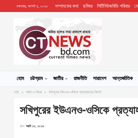
সম্পাদকের কথা
ছবিঘর
সিটিনিউজবিডি পরিবার
য
মঙ্গলবার, আগস্ট ৪, ২০২৬
হোম
চট্টগ্রাম
জাতীয়
রাজনীতি
সারাদেশ
আন্তর্জাতিক
হোম
আইন ও বিচার
সখিপুরের ইউএনও-ওসিকে প্রত্যাহারের নির্দেশ
সখিপুরের ইউএনও-ওসিকে প্রত্যাহা
On
অক্টো ১৮, ২০১৬