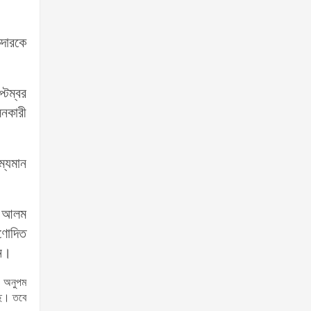
দারকে
টেম্বর
লনকারী
্যমান
ীদ আলম
রণোদিত
েন।
ি অনুপম
ছে। তবে