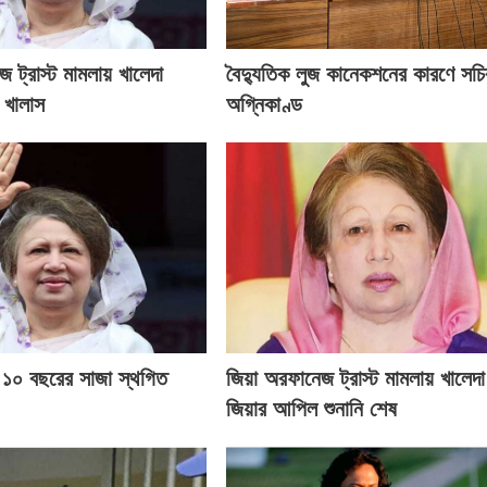
 ট্রাস্ট মামলায় খালেদা
বৈদ্যুতিক লুজ কানেকশনের কারণে সচি
 খালাস
অগ্নিকাণ্ড
র ১০ বছরের সাজা স্থগিত
জিয়া অরফানেজ ট্রাস্ট মামলায় খালেদা
জিয়ার আপিল শুনানি শেষ