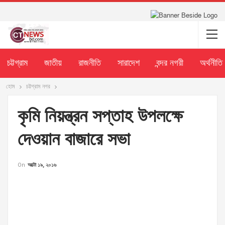
চট্টগ্রাম
জাতীয়
রাজনীতি
সারাদেশ
বন্দর নগরী
অর্থনীতি
হোম
চট্টগ্রাম নগর
কৃমি নিয়ন্ত্রন সপ্তাহ উপলক্ষে
দেওয়ান বাজারে সভা
On
অক্টো ১৯, ২০১৬