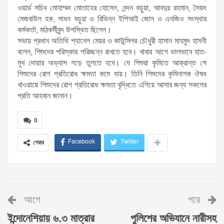
ওয়ার্ড সচিব মোহাম্মদ মোতাহের হোসেন, নন্দন বড়ুয়া, আবদুর রহমান, সৈয়দ
মেজবাউল হক, সাধন বড়ুয়া ও বিভিন্ন ইপিআই জোন ও এনজিও সংস্থার
কর্মকর্তা, মাঠকর্মীবৃন্দ উপস্থিত ছিলেন।
সভায় প্রধান অতিথি প্যানেল মেয়র ও কাউন্সিলর চৌধুরী হাসান মাহমুদ হাসনী
বলেন, শিশুদের পরিস্কার পরিচ্ছন্ন রাখতে হবে। খাবার আগে ভালভাবে হাত-
মুখ দোয়ার অভ্যাস গড়ে তুলতে হবে। যে শিশুরা কৃমিতে আক্রান্ত সে
শিশুদের রোগ প্রতিরোধ ক্ষমতা কমে যায়। তিনি শিশুদের কৃমিনাশক ঔষধ
খাওয়ায়ে শিশুদের রোগ প্রতিরোধ ক্ষমতা বৃদ্ধিতে এগিয়ে আসার জন্য সকলের
প্রতি আহবান জানান।
0
Facebook
Twitter
শেয়ার
আগে
পরে
ইন্দোনেশিয়ায় ৬.৩ মাত্রার
পুলিশের অভিযানে নারীসহ