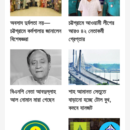
অবসাদ দুর্বলতা নয়—
চট্টগ্রামে আওয়ামী লীগের
চট্টগ্রামে কর্মশালায় জানালেন
আরও ৪২ নেতাকর্মী
বিশেষজ্ঞরা
গ্রেপ্তার
বিএনপি নেতা আবদুল্লাহ
শাহ আমানত সেতুতে
আল নোমান মারা গেছেন
বাড়ানো হচ্ছে টোল বুথ,
কমবে যানজট