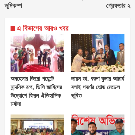
ভূমিকম্প
গ্রেফতার ২
এ বিভাগের আরও খবর
অবহেলার জিরো পয়েন্টে
লায়ন ডা. বরুণ কুমার আচার্য
নান্দনিক রূপ, ডিসি জাহিদের
বলাই গভর্ণর গোল্ড মেডেল
উদ্যোগে ফিরল ঐতিহাসিক
ভূষিত
মর্যাদা