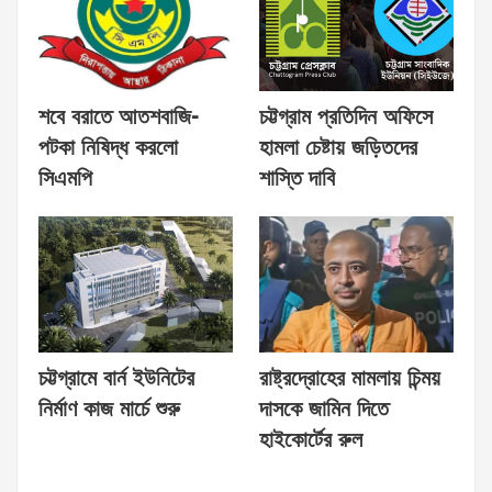
শবে বরাতে আতশবাজি-
চট্টগ্রাম প্রতিদিন অফিসে
পটকা নিষিদ্ধ করলো
হামলা চেষ্টায় জড়িতদের
সিএমপি
শাস্তি দাবি
চট্টগ্রামে বার্ন ইউনিটের
রাষ্ট্রদ্রোহের মামলায় চিন্ময়
নির্মাণ কাজ মার্চে শুরু
দাসকে জামিন দিতে
হাইকোর্টের রুল