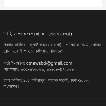
নির্বাহী সম্পাদক ও প্রকাশক - গোলাম সরওয়ার
প্রধান কার্যালয় - লুসাই ভবন(৩য় তলা) , ৫ সিডিএ সি/এ, মোমিন
রোড, চেরাগী পাহাড়, চট্টগ্রাম, বাংলাদেশ।
বার্তা ই-মেইলঃ ctnewsbd@gmail.com
যোগাযোগঃ ০৩১-৬২৬৫৬৩, ০১৮১৮-৪৭১৫৬৮
ঢাকা অফিসঃ ১০৫ ফকিরাপুল, মালেক মার্কেট, ঢাকা-১০০০,
বাংলাদেশ।