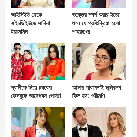
আইসিইউ থেকে
ভক্তের স্পর্শ করার ইচ্ছে
এইচডিইউতে সাবিনা
শুনে যে প্রতিক্রিয়া হলো
ইয়াসমিন
শাহরুখের
স্বামীকে নিয়ে চমকের
আমার সারাক্ষণই ভূমিকম্প
ফেসবুকে আবেগঘন পোস্ট!
ফিল হয়: পরীমণি