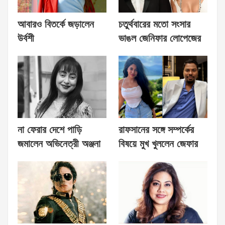
আবারও বিতর্কে জড়ালেন
চতুর্থবারের মতো সংসার
উর্বশী
ভাঙল জেনিফার লোপেজের
না ফেরার দেশে পাড়ি
রাফসানের সঙ্গে সম্পর্কের
জমালেন অভিনেত্রী অঞ্জনা
বিষয়ে মুখ খুললেন জেফার