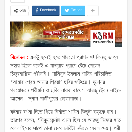
Facebook
Twitter
শেয়ার
বিনোদন :
একটু হলেই হতে পারতো প্রাণনাশ! কিন্তু ভাগ্য
সহায় ছিলো বলেই এ যাত্রায় প্রাণে বেঁচে গেলেন
চিত্রনায়িকা পরীমনি। শামিমুল ইসলাম শামিম পরিচালিত
‘আমার প্রেম আমার প্রিয়া’ ছবির শুটিংয়ে। দৃশ্যের
প্রয়োজনে পরীমনি ও ছবির নায়ক কায়েস আরজু ট্রেন লাইনে
আসেন। স্থান গাজীপুরের হোতাপাড়া।
ঘটনার বর্ণনা দিতে গিয়ে নির্মাতা শামিম কিছুটা ভড়কে যান।
তারপর বলেন, ‘সিক্যুয়েন্সটা এমন ছিল যে আরজু নিজের হাত
রেললাইনের সাথে তালা মেরে চাবিটা নদীতে ফেলে দেয়। পরী