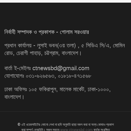
নির্বাহী সম্পাদক ও প্রকাশক - গোলাম সরওয়ার
প্রধান কার্যালয় - লুসাই ভবন(৩য় তলা) , ৫ সিডিএ সি/এ, মোমিন
রোড, চেরাগী পাহাড়, চট্টগ্রাম, বাংলাদেশ।
বার্তা ই-মেইলঃ ctnewsbd@gmail.com
যোগাযোগঃ ০৩১-৬২৬৫৬৩, ০১৮১৮-৪৭১৫৬৮
ঢাকা অফিসঃ ১০৫ ফকিরাপুল, মালেক মার্কেট, ঢাকা-১০০০,
বাংলাদেশ।
© এই ওয়েবসাইটের কোনো লেখা বা ছবি অনুমতি ছাড়া নকল করা বা অন্য কোথাও প্রকাশ
করা সম্পূর্ণ বেআইনি। সকল স্বত্ব
www.ctnewsbd.com
কর্তৃক সংরক্ষিত