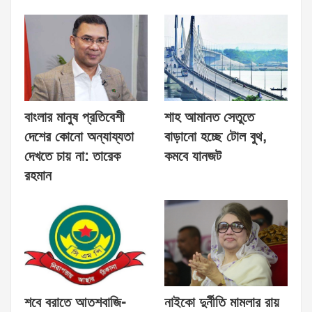
বাংলার মানুষ প্রতিবেশী
শাহ আমানত সেতুতে
দেশের কোনো অন্যায্যতা
বাড়ানো হচ্ছে টোল বুথ,
দেখতে চায় না: তারেক
কমবে যানজট
রহমান
শবে বরাতে আতশবাজি-
নাইকো দুর্নীতি মামলার রায়