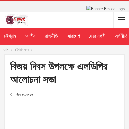
চট্টগ্রাম
জাতীয়
রাজনীতি
সারাদেশ
বন্দর নগরী
অর্থনীতি
হোম
চট্টগ্রাম নগর
বিজয় দিবস উপলক্ষে এলডিপির
আলোচনা সভা
On
ডিসে ১৭, ২০১৬