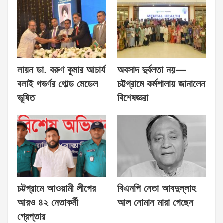
লায়ন ডা. বরুণ কুমার আচার্য
অবসাদ দুর্বলতা নয়—
বলাই গভর্ণর গোল্ড মেডেল
চট্টগ্রামে কর্মশালায় জানালেন
ভূষিত
বিশেষজ্ঞরা
চট্টগ্রামে আওয়ামী লীগের
বিএনপি নেতা আবদুল্লাহ
আরও ৪২ নেতাকর্মী
আল নোমান মারা গেছেন
গ্রেপ্তার