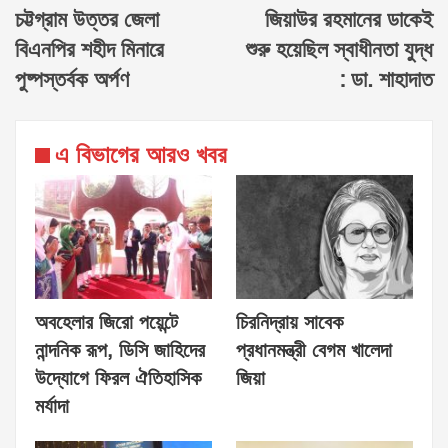
চট্টগ্রাম উত্তর জেলা
জিয়াউর রহমানের ডাকেই
বিএনপির শহীদ মিনারে
শুরু হয়েছিল স্বাধীনতা যুদ্ধ
পুষ্পস্তর্বক অর্পণ
: ডা. শাহাদাত
এ বিভাগের আরও খবর
অবহেলার জিরো পয়েন্টে
চিরনিদ্রায় সাবেক
নান্দনিক রূপ, ডিসি জাহিদের
প্রধানমন্ত্রী বেগম খালেদা
উদ্যোগে ফিরল ঐতিহাসিক
জিয়া
মর্যাদা