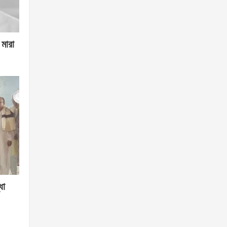
মারা
ধা