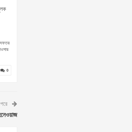
ূলক
, দফতর
াওসার
0
পরে
শাহনেওয়াজ