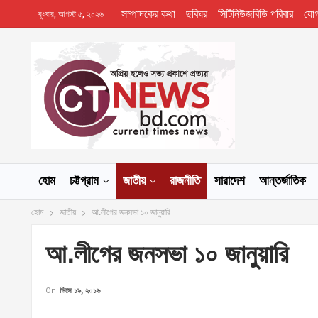
সম্পাদকের কথা
ছবিঘর
সিটিনিউজবিডি পরিবার
যো
বুধবার, আগস্ট ৫, ২০২৬
হোম
চট্টগ্রাম
জাতীয়
রাজনীতি
সারাদেশ
আন্তর্জাতিক
হোম
জাতীয়
আ.লীগের জনসভা ১০ জানুয়ারি
আ.লীগের জনসভা ১০ জানুয়ারি
On
ডিসে ১৯, ২০১৬