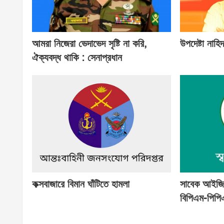
আমরা নিজেরা ভেদাভেদ সৃষ্টি না করি,
উপদেষ্টা নাহ
ঐক্যবদ্ধ থাকি : সেনাপ্রধান
কক্সবাজারে বিমান ঘাঁটিতে হামলা
সাবেক আইজিপ
বিপিএম-পিপি