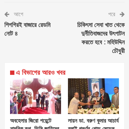
আগে
পরে
শিগগিরই বাজারে রেডমি
চিকিৎসা সেবা খাত থেকে
নোট ৪
দুর্নীতিবাজদের উৎপাটন
করতে হবে : মহিউদ্দিন
চৌধুরী
এ বিভাগের আরও খবর
অবহেলার জিরো পয়েন্টে
লায়ন ডা. বরুণ কুমার আচার্য