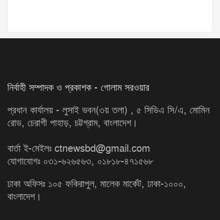
নির্বাহী সম্পাদক ও প্রকাশক - গোলাম সরওয়ার
প্রধান কার্যালয় - লুসাই ভবন(৩য় তলা) , ৫ সিডিএ সি/এ, মোমিন
রোড, চেরাগী পাহাড়, চট্টগ্রাম, বাংলাদেশ।
বার্তা ই-মেইলঃ ctnewsbd@gmail.com
যোগাযোগঃ ০৩১-৬২৬৫৬৩, ০১৮১৮-৪৭১৫৬৮
ঢাকা অফিসঃ ১০৫ ফকিরাপুল, মালেক মার্কেট, ঢাকা-১০০০,
বাংলাদেশ।