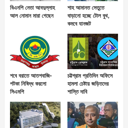
বিএনপি নেতা আবদুল্লাহ
শাহ আমানত সেতুতে
আল নোমান মারা গেছেন
বাড়ানো হচ্ছে টোল বুথ,
কমবে যানজট
শবে বরাতে আতশবাজি-
চট্টগ্রাম প্রতিদিন অফিসে
পটকা নিষিদ্ধ করলো
হামলা চেষ্টায় জড়িতদের
সিএমপি
শাস্তি দাবি