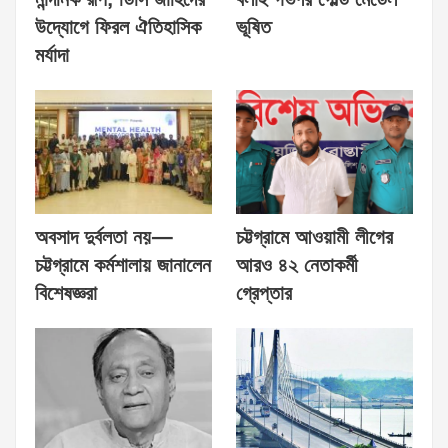
নান্দনিক রূপ, ডিসি জাহিদের
বলাই গভর্ণর গোল্ড মেডেল
উদ্যোগে ফিরল ঐতিহাসিক
ভূষিত
মর্যাদা
অবসাদ দুর্বলতা নয়—
চট্টগ্রামে আওয়ামী লীগের
চট্টগ্রামে কর্মশালায় জানালেন
আরও ৪২ নেতাকর্মী
বিশেষজ্ঞরা
গ্রেপ্তার