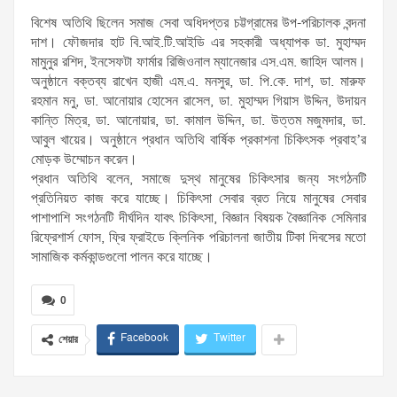
বিশেষ অতিথি ছিলেন সমাজ সেবা অধিদপ্তর চট্টগ্রামের উপ-পরিচালক বন্দনা
দাশ। ফৌজদার হাট বি.আই.টি.আইডি এর সহকারী অধ্যাপক ডা. মুহাম্মদ
মামুনুর রশিদ, ইনসেফটা ফার্মার রিজিওনাল ম্যানেজার এস.এম. জাহিদ আলম।
অনুষ্ঠানে বক্তব্য রাখেন হাজী এম.এ. মনসুর, ডা. পি.কে. দাশ, ডা. মারুফ
রহমান মনু, ডা. আনোয়ার হোসেন রাসেল, ডা. মুহাম্মদ গিয়াস উদ্দিন, উদায়ন
কান্তি মিত্র, ডা. আনোয়ার, ডা. কামাল উদ্দিন, ডা. উত্তম মজুমদার, ডা.
আবুল খায়ের। অনুষ্ঠানে প্রধান অতিথি বার্ষিক প্রকাশনা চিকিৎসক প্রবাহ’র
মোড়ক উম্মোচন করেন।
প্রধান অতিথি বলেন, সমাজে দুস্থ মানুষের চিকিৎসার জন্য সংগঠনটি
প্রতিনিয়ত কাজ করে যাচ্ছে। চিকিৎসা সেবার ব্রত নিয়ে মানুষের সেবার
পাশাপাশি সংগঠনটি দীর্ঘদিন যাবৎ চিকিৎসা, বিজ্ঞান বিষয়ক বৈজ্ঞানিক সেমিনার
রিফ্রেশার্স ফোস, ফ্রি ফ্রাইডে ক্লিনিক পরিচালনা জাতীয় টিকা দিবসের মতো
সামাজিক কর্মকান্ডগুলো পালন করে যাচ্ছে।
0
Facebook
Twitter
শেয়ার